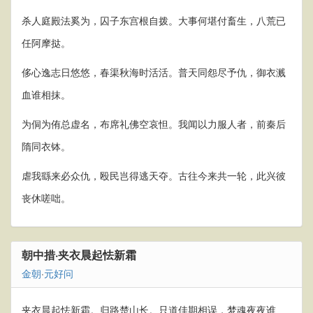
杀人庭殿法奚为，囚子东宫根自拨。大事何堪付畜生，八荒已
任阿摩挞。
侈心逸志日悠悠，春渠秋海时活活。普天同怨尽予仇，御衣溅
血谁相抹。
为侗为侑总虚名，布席礼佛空哀怛。我闻以力服人者，前秦后
隋同衣钵。
虐我繇来必众仇，殴民岂得逃天夺。古往今来共一轮，此兴彼
丧休嗟咄。
朝中措·夹衣晨起怯新霜
金朝
·
元好问
夹衣晨起怯新霜。归路楚山长。只道佳期相误，梦魂夜夜谁