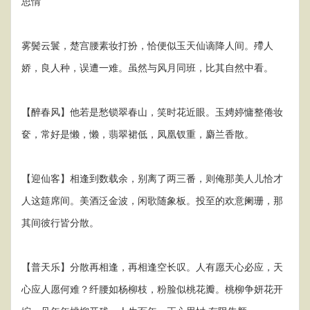
思情
雾鬓云鬟，楚宫腰素妆打扮，恰便似玉天仙谪降人间。殢人
娇，良人种，误遭一难。虽然与风月同班，比其自然中看。
【醉春风】他若是愁锁翠春山，笑时花近眼。玉娉婷慵整倦妆
奁，常好是懒，懒，翡翠裙低，凤凰钗重，麝兰香散。
【迎仙客】相逢到数载余，别离了两三番，则俺那美人儿恰才
人这筵席间。美酒泛金波，闲歌随象板。投至的欢意阑珊，那
其间彼行皆分散。
【普天乐】分散再相逢，再相逢空长叹。人有愿天心必应，天
心应人愿何难？纤腰如杨柳枝，粉脸似桃花瓣。桃柳争妍花开