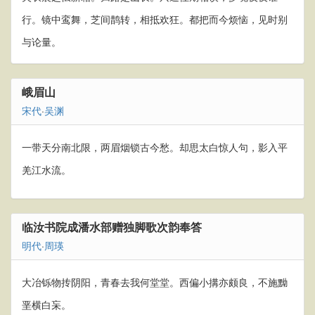
行。镜中鸾舞，芝间鹊转，相抵欢狂。都把而今烦恼，见时别
与论量。
峨眉山
宋代
·
吴渊
一带天分南北限，两眉烟锁古今愁。却思太白惊人句，影入平
羌江水流。
临汝书院成潘水部赠独脚歌次韵奉答
明代
·
周瑛
大冶铄物抟阴阳，青春去我何堂堂。西偏小搆亦颇良，不施黝
垩横白杗。