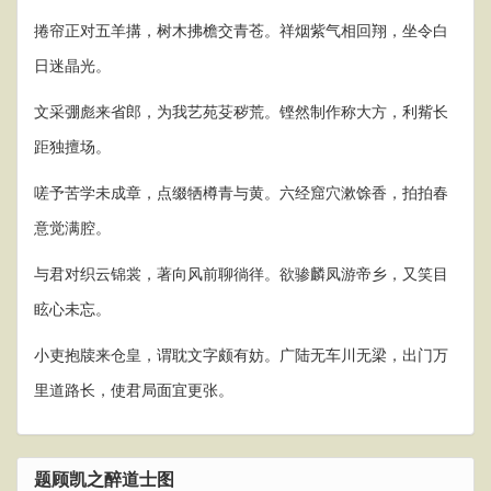
捲帘正对五羊搆，树木拂檐交青苍。祥烟紫气相回翔，坐令白
日迷晶光。
文采弸彪来省郎，为我艺苑芟秽荒。铿然制作称大方，利觜长
距独擅场。
嗟予苦学未成章，点缀牺樽青与黄。六经窟穴漱馀香，拍拍春
意觉满腔。
与君对织云锦裳，著向风前聊徜徉。欲骖麟凤游帝乡，又笑目
眩心未忘。
小吏抱牍来仓皇，谓耽文字颇有妨。广陆无车川无梁，出门万
里道路长，使君局面宜更张。
题顾凯之醉道士图