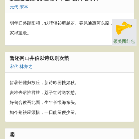
元代
·
宋本
明年归路蹋阳和，缺胯轻衫剪越罗。春风通惠河头路，还与官
家得宝歌。
领美团红包
暂还网山井伯以诗送别次韵
宋代
·
林亦之
暂著芒鞋归故丘，新诗吟罢恍如秋。
麦堆去后惟君胜，荔子红时送客愁。
好句合教吾北面，生年长恨海东头。
如今别袂应须惜，一日能留便少留。
扇