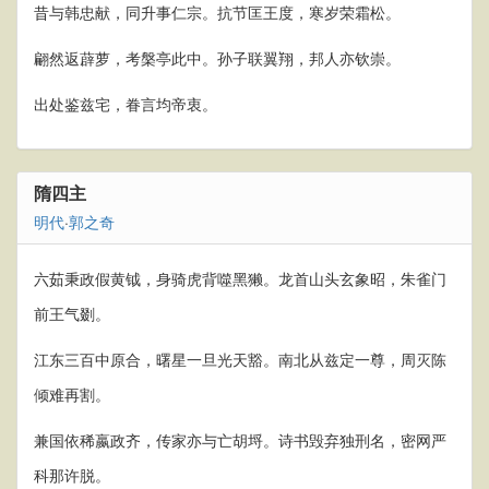
昔与韩忠献，同升事仁宗。抗节匡王度，寒岁荣霜松。
翩然返薜萝，考槃亭此中。孙子联翼翔，邦人亦钦崇。
出处鉴兹宅，眷言均帝衷。
隋四主
明代
·
郭之奇
六茹秉政假黄钺，身骑虎背噬黑獭。龙首山头玄象昭，朱雀门
前王气剟。
江东三百中原合，曙星一旦光天豁。南北从兹定一尊，周灭陈
倾难再割。
兼国依稀嬴政齐，传家亦与亡胡埒。诗书毁弃独刑名，密网严
科那许脱。