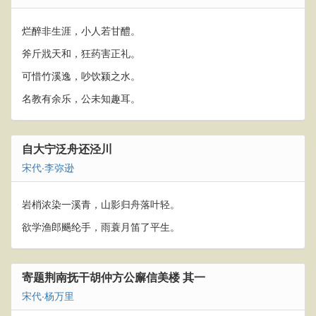
烂醉非生涯，小人若甘醴。
斧斤戕天和，狂药害正礼。
可惜竹溪逸，吵饮颍之水。
名教有余乐，公未知趣耳。
自大宁泛舟还泾川
宋代
·
李弥逊
岩梢浓染一溪青，山影归舟落叶轻。
欲学渔郎颺纶手，雨蓑月笛了平生。
寄题荆南抚干胡仲方公廨信美楼 其一
宋代
·
杨万里