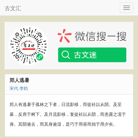
古文汇
郑人逃暑
宋代
·
李昉
郑人有逃暑于孤林之下者，日流影移，而徙衽以从阴。及至
暮，反席于树下。及月流影移，复徙衽以从阴，而患露之濡于
身。其阴逾去，而其身逾湿，是巧于用昼而拙于用夕矣。