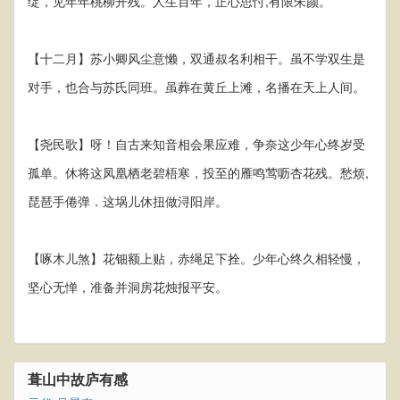
绽，见年年桃柳开残。人生百年，正心思忖,有限朱颜。
【十二月】苏小卿风尘意懒，双通叔名利相干。虽不学双生是
对手，也合与苏氏同班。虽葬在黄丘上滩，名播在天上人间。
【尧民歌】呀！自古来知音相会果应难，争奈这少年心终岁受
孤单。休将这凤凰栖老碧梧寒，投至的雁鸣莺呖杏花残。愁烦,
琵琶手倦弹．这埚儿休扭做浔阳岸。
【啄木儿煞】花钿额上贴，赤绳足下拴。少年心终久相轻慢，
坚心无惮，准备并洞房花烛报平安。
葺山中故庐有感