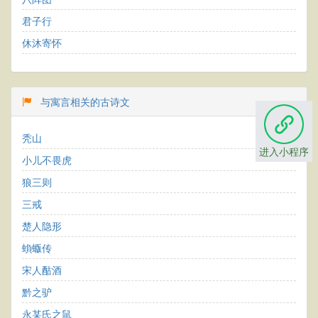
君子行
休沐寄怀
与寓言相关的古诗文
秃山
进入小程序
小儿不畏虎
狼三则
三戒
楚人隐形
蝜蝂传
宋人酤酒
黔之驴
永某氏之鼠