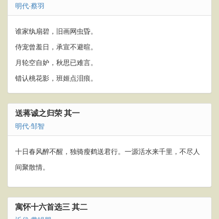
明代
·
蔡羽
谁家纨扇碧，旧画网虫昏。
侍宠曾羞日，承宣不避暄。
月轮空自妒，秋思已难言。
错认桃花影，班姬点泪痕。
送蒋诚之归荣 其一
明代
·
邹智
十日春风醉不醒，独骑瘦鹤送君行。一源活水来千里，不尽人
间聚散情。
寓怀十六首选三 其二