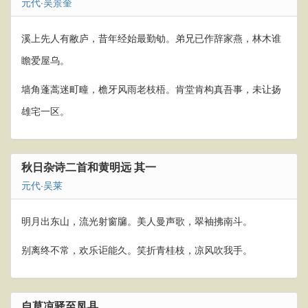
元代
·
吴景奎
溪上先人有敝庐，昔年经始最勤劬。弟兄已作辞家燕，林木谁
瞻爱屋乌。
墙角蓬蒿迷町疃，檐牙风雨老枝梧。肯堂肯构真吾事，未让扬
雄宅一区。
秋日杂诗二首和黄明远 其一
元代
·
吴莱
明月出东山，流光射窗牖。美人曼声歌，翠袖拂南斗。
别离终不常，欢乐讵能久。笑折青桂枝，凉风吹我手。
自草凉驿至凤县