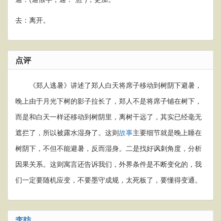
去：离开。
点评
《郑人逃暑》讲述了郑人白天将席子移动到树阴下避暑，
晚上由于月光下树的影子拉长了，郑人不是将席子铺在树下，
而是和白天一样还移动到树阴里，离树干远了，其实已经毫无
遮拦了，所以被露水湿身了。这则
故事
主要细节就是晚上睡在
树阴下，不但不能避暑，反而湿身。二是找好讽刺角度，分析
因果关系。这则寓言还告诉我们，外界条件是不断变化的，我
们一定要随机应变，不要墨守成规，太死板了，要懂得变通。
李昉