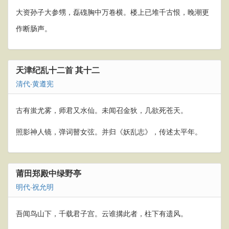
大资孙子大参甥，磊磈胸中万卷横。楼上已堆千古恨，晚潮更
作断肠声。
天津纪乱十二首 其十二
清代
·
黄遵宪
古有蚩尤雾，师君又水仙。未闻召金狄，几欲死苍天。
照影神人镜，弹词瞽女弦。并归《妖乱志》，传述太平年。
莆田郑殿中绿野亭
明代
·
祝允明
吾闻鸟山下，千载君子宫。云谁搆此者，柱下有遗风。