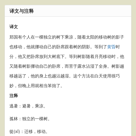
译文与注释
译文
郑国有个人在一棵独立的树下乘凉，随着太阳的移动树的影子
也移动，他就挪动自己的卧席跟着树的阴影。等到了
黄昏
时
分，他又把卧席放到大树底下。等到树影随着月亮移动时，他
又随着树影挪动自己的卧席，而苦于露水沾湿了全身。树影越
移越远了，他的身上也越沾越湿。这个方法在白天使用很巧
妙，但晚上用就相当笨拙了。
注释
逃暑：避暑，乘凉。
孤林：独立的一棵树。
徙(xǐ)：迁移，移动。