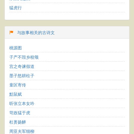
猛虎行
与故事相关的古诗文
桃源图
子产不毁乡校颂
宫之奇谏假道
墨子怒耕柱子
童区寄传
黠鼠赋
听张立本女吟
苛政猛于虎
杜蒉扬觯
周亚夫军细柳