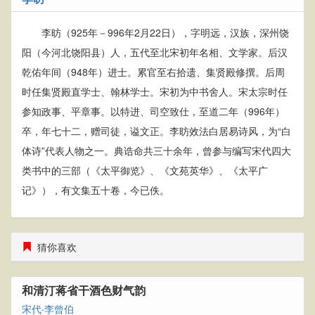
李昉（925年－996年2月22日），字明远，汉族，深州饶
阳（今河北饶阳县）人，五代至北宋初年名相、文学家。后汉
乾佑年间（948年）进士。累官至右拾遗、集贤殿修撰。后周
时任集贤殿直学士、翰林学士。宋初为中书舍人。宋太宗时任
参知政事、平章事。以特进、司空致仕，至道二年（996年）
卒，年七十二，赠司徒，谥文正。李昉效法白居易诗风，为“白
体诗”代表人物之一。典诰命共三十余年，曾参与编写宋代四大
类书中的三部（《太平御览》、《文苑英华》、《太平广
记》），有文集五十卷，今已佚。
猜你喜欢
和清汀蒋省干酒色财气韵
宋代
·
李曾伯