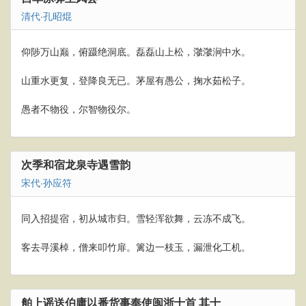
清代
·
孔昭焜
仰陟万山巅，俯蹑绝洞底。磊磊山上松，㶁㶁涧中水。
山重水更复，登降良无已。茅屋有愚公，掬水茹松子。
愚者不物役，尔智物役尔。
次季和宿龙泉寺遇雪韵
宋代
·
孙应符
同入招提宿，初从城市归。雪轻浑欲舞，云冻不成飞。
客去寻溪棹，僧来叩竹扉。篱边一枝玉，漏泄化工机。
舶上谣送伯庸以番货事奉使闽浙十首 其十