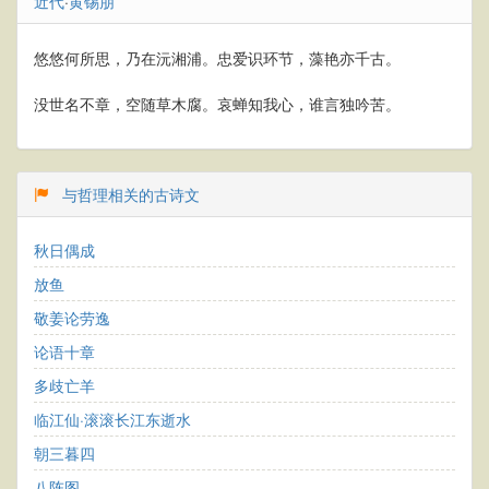
近代
·
黄锡朋
悠悠何所思，乃在沅湘浦。忠爱识环节，藻艳亦千古。
没世名不章，空随草木腐。哀蝉知我心，谁言独吟苦。
与哲理相关的古诗文
秋日偶成
放鱼
敬姜论劳逸
论语十章
多歧亡羊
临江仙·滚滚长江东逝水
朝三暮四
八阵图