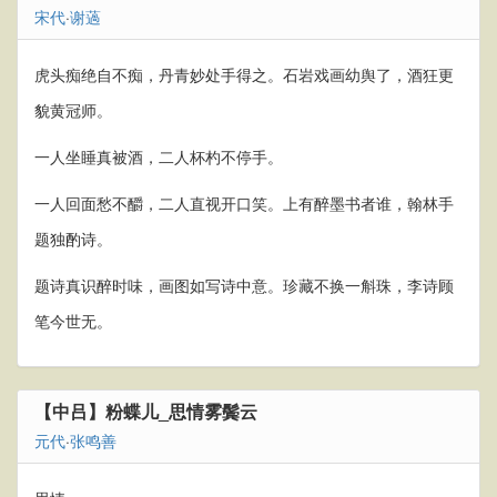
宋代
·
谢薖
虎头痴绝自不痴，丹青妙处手得之。石岩戏画幼舆了，酒狂更
貌黄冠师。
一人坐睡真被酒，二人杯杓不停手。
一人回面愁不釂，二人直视开口笑。上有醉墨书者谁，翰林手
题独酌诗。
题诗真识醉时味，画图如写诗中意。珍藏不换一斛珠，李诗顾
笔今世无。
【中吕】粉蝶儿_思情雾鬓云
元代
·
张鸣善