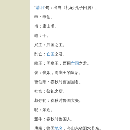
“
清明
”句：出自《礼记·孔子闲居》。
申：申伯。
甫：庸山甫。
翰：干。
兴主：兴国之主。
乱亡：
亡国
之君。
幽王：周幽王，西周
亡国
之君。
褒：褒姒，周幽王的皇后。
曹伯阳：春秋时曹国国君。
社宫：祭祀之所。
叔孙豹：春秋时鲁国大夫。
昵：亲近。
竖牛：春秋时鲁国人。
庚宗：鲁国
地名
，今山东省泗水县东。