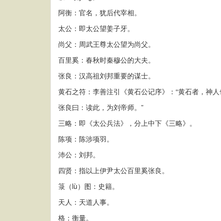
阿衡：官名，犹后代宰相。
太公：即太公望姜子牙。
尚父：周武王尊太公望为尚父。
百里奚：春秋时秦穆公的大夫。
张良：汉高祖刘邦重要的谋士。
黄石之符：李善注引《黄石公记序》：“黄石者，神人
张良曰：读此，为刘帝师。”
三略：即《太公兵法》，分上中下《三略》。
陈项：陈涉项羽。
沛公：刘邦。
四贤：指以上伊尹太公百里奚张良。
箓（lù）图：史籍。
天人：天道人事。
格：衡量。