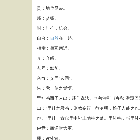
贵：地位显赫。
贱：贫贱。
时：时机，机会。
自合：
自然
在一起。
相亲：相互亲近。
介：介绍。
玄同：默契。
合符：义同“玄同”。
告：觉，使之觉悟。
里社鸣而圣人出：迷信说法。李善注引《春秋·潜潭巴
曰：“里社之君鸣，则教令行，教令明，惟圣人能之
也。”里社，古代里中祀土地神之处。里社鸣，指里
伊尹：商汤时大臣。
媵：读yìng。