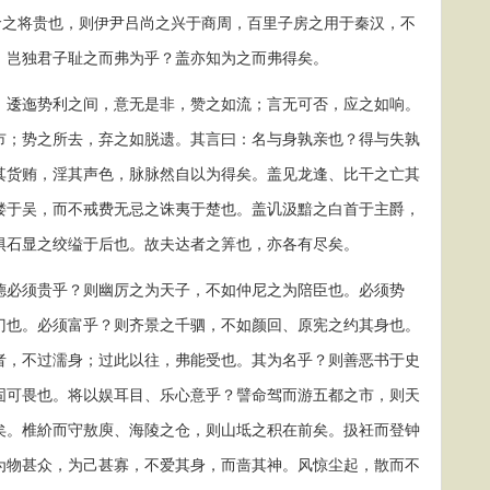
命之将贵也，则伊尹吕尚之兴于商周，百里子房之用于秦汉，不
，岂独君子耻之而弗为乎？盖亦知为之而弗得矣。
逶迤势利之间，意无是非，赞之如流；言无可否，应之如响。
市；势之所去，弃之如脱遗。其言曰：名与身孰亲也？得与失孰
其货贿，淫其声色，脉脉然自以为得矣。盖见龙逢、比干之亡其
镂于吴，而不戒费无忌之诛夷于楚也。盖讥汲黯之白首于主爵，
惧石显之绞缢于后也。故夫达者之筭也，亦各有尽矣。
必须贵乎？则幽厉之为天子，不如仲尼之为陪臣也。必须势
门也。必须富乎？则齐景之千驷，不如颜回、原宪之约其身也。
者，不过濡身；过此以往，弗能受也。其为名乎？则善恶书于史
固可畏也。将以娱耳目、乐心意乎？譬命驾而游五都之市，则天
矣。椎紒而守敖庾、海陵之仓，则山坻之积在前矣。扱衽而登钟
为物甚众，为己甚寡，不爱其身，而啬其神。风惊尘起，散而不