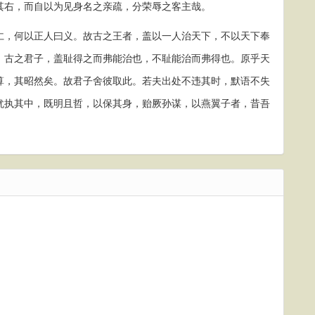
其右，而自以为见身名之亲疏，分荣辱之客主哉。
，何以正人曰义。故古之王者，盖以一人治天下，不以天下奉
。古之君子，盖耻得之而弗能治也，不耻能治而弗得也。原乎天
算，其昭然矣。故君子舍彼取此。若夫出处不违其时，默语不失
犹执其中，既明且哲，以保其身，贻厥孙谋，以燕翼子者，昔吾