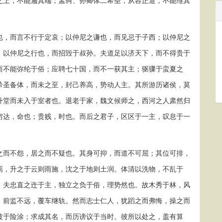
之上，不能遏其端；孟轲、孙卿体二希圣，从容正道，不能维其
，而言不行于定哀；以仲尼之谦也，而见忌于子西；以仲尼之
；以仲尼之行也，而招毁于叔孙。夫道足以济天下，而不得贵于
而不能弥纶于俗；应聘七十国，而不一获其主；驱骤于蛮夏之
希圣备体，而未之至，封己养高，势动人主。其所游历诸侯，莫
升堂而未入于室者也。退老于家，魏文候师之，西河之人肃然归
穷达，命也；贵贱，时也。而后之君子，区区于一主，叹息于一
而不怨，居之而不疑也。其身可抑，而道不可屈；其位可排，
焉，升之于云则雨施，沈之于地则土润。体清以洗物，不乱于
。夫忠直之迕于主，独立之负于俗，理势然也。故木秀于林，风
。前监不远，覆车继轨。然而志士仁人，犹蹈之而弗悔，操之而
波于险涂；求成其名，而历谤议于当时。彼所以处之，盖有算