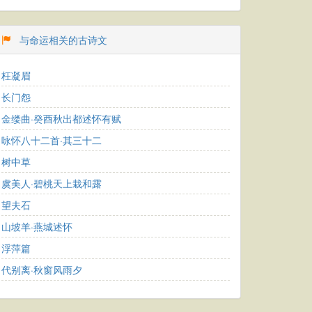
与命运相关的古诗文
枉凝眉
长门怨
金缕曲·癸酉秋出都述怀有赋
咏怀八十二首·其三十二
树中草
虞美人·碧桃天上栽和露
望夫石
山坡羊·燕城述怀
浮萍篇
代别离·秋窗风雨夕