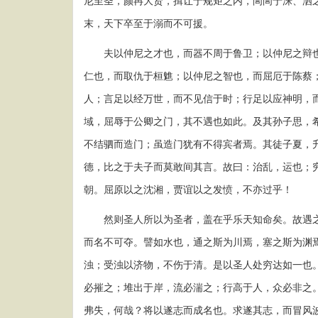
尼至圣，颜冉大贤，揖让于规矩之内，訚訚于洙、泗
末，天下卒至于溺而不可援。
夫以仲尼之才也，而器不周于鲁卫；以仲尼之辩也
仁也，而取仇于桓魋；以仲尼之智也，而屈厄于陈蔡
人；言足以经万世，而不见信于时；行足以应神明，
域，屈辱于公卿之门，其不遇也如此。及其孙子思，
不结驷而造门；虽造门犹有不得宾者焉。其徒子夏，
德，比之于夫子而莫敢间其言。故曰：治乱，运也；
朝。屈原以之沈湘，贾谊以之发愤，不亦过乎！
然则圣人所以为圣者，盖在乎乐天知命矣。故遇之
而名不可夺。譬如水也，通之斯为川焉，塞之斯为渊
浊；受浊以济物，不伤于清。是以圣人处穷达如一也
必摧之；堆出于岸，流必湍之；行高于人，众必非之
弗失，何哉？将以遂志而成名也。求遂其志，而冒风