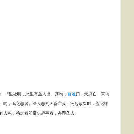
》：“里社明，此里有圣人出。其呴，
百姓
归，天辟亡。宋均
也。呴，鸣之怒者。圣人怒则天辟亡矣。汤起放桀时，盖此祥
社有人鸣，鸣之者即带头起事者，亦即圣人。