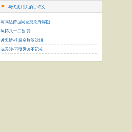
与忧思相关的古诗文
与高适薛据同登慈恩寺浮图
咏怀八十二首·其一
诉衷情·柳腰空舞翠裙烟
浣溪沙·万顷风涛不记苏