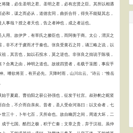
将隆，必生圣明之君。圣明之君，必有忠贤之臣。其所以相遇
而必和，谋之而必从，道德玄同，曲折合符，得失不能疑其志，
徒人事哉？授之者天也，告之者神也，成之者运也。
人用。故伊尹，有莘氏之媵臣也，而阿衡于商。太公，渭滨之
霸，非不才于虞而才于秦也。张良受黄石之符，诵三略之说，以
汉祖，其言也，如以石投水，莫之逆也。非张良之拙说于陈项，
离？合离之由，神明之道也。故彼四贤者，名载于箓图，事应乎
神。嗜欲将至，有开必先。天降时雨，山川出云。”诗云：“惟岳
。
始于夏庭。曹伯阳之获公孙强也，征发于社宫。叔孙豹之昵竖
而自合，不介而自亲矣。昔者，圣人受命河洛曰：以文命者，七
卜世三十，卜年七百，天所命也。故自幽厉之间，周道大坏，二
，成于七国。酷烈之极，积于亡秦；文章之贵，弃于汉祖。虽仲