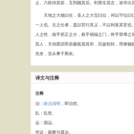
止。六疾待其前，五刑随其后。利害生其左，攻夺出
天地之大德曰生，圣人之大宝曰位，何以守位曰仁
一人也。古之仕者，盖以官行其义，不以利冒其官也
人之性，核乎邪正之分，权乎祸福之门，终乎荣辱之
其人，天动星回而辰极犹居其所，玑旋轮转，而衡轴
先友，尝从事于斯矣。
译文与注释
注释
治：
政治
清明
，即治世。
乱：乱世。
运：国运。
穷达：困窘与显达。