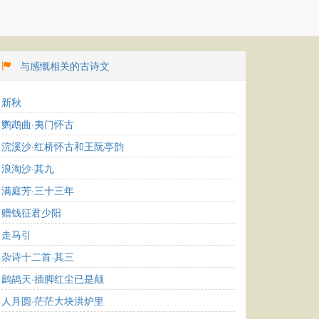
与感慨相关的古诗文
新秋
鹦鹉曲·夷门怀古
浣溪沙·红桥怀古和王阮亭韵
浪淘沙·其九
满庭芳·三十三年
赠钱征君少阳
走马引
杂诗十二首·其三
鹧鸪天·插脚红尘已是颠
人月圆·茫茫大块洪炉里