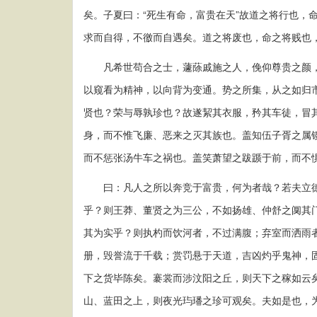
矣。子夏曰：“死生有命，富贵在天”故道之将行也，
求而自得，不徼而自遇矣。道之将废也，命之将贱也
凡希世苟合之士，蘧蒢戚施之人，俛仰尊贵之颜，
以窥看为精神，以向背为变通。势之所集，从之如归
贤也？荣与辱孰珍也？故遂絜其衣服，矜其车徒，冒
身，而不惟飞廉、恶来之灭其族也。盖知伍子胥之属
而不惩张汤牛车之祸也。盖笑萧望之跋踬于前，而不
曰：凡人之所以奔竞于富贵，何为者哉？若夫立德
乎？则王莽、董贤之为三公，不如扬雄、仲舒之阒其
其为实乎？则执杓而饮河者，不过满腹；弃室而洒雨
册，毁誉流于千载；赏罚悬于天道，吉凶灼乎鬼神，
下之货毕陈矣。褰裳而涉汶阳之丘，则天下之稼如云
山、蓝田之上，则夜光玙璠之珍可观矣。夫如是也，