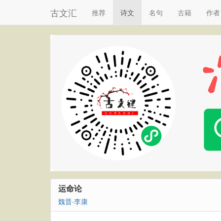
古文汇
推荐
诗文
名句
古籍
作者
运命论
魏晋
·
李康