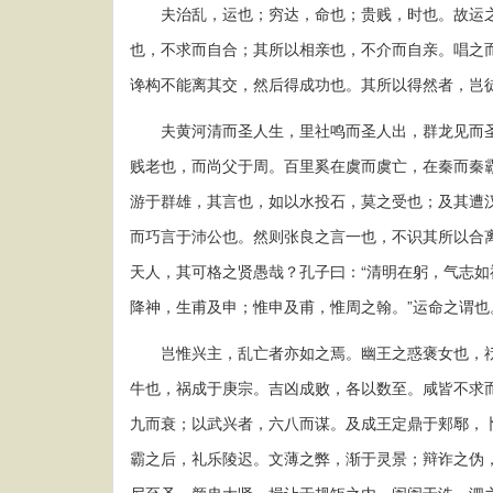
夫治乱，运也；穷达，命也；贵贱，时也。故运之
也，不求而自合；其所以相亲也，不介而自亲。唱之
谗构不能离其交，然后得成功也。其所以得然者，岂
夫黄河清而圣人生，里社鸣而圣人出，群龙见而圣
贱老也，而尚父于周。百里奚在虞而虞亡，在秦而秦
游于群雄，其言也，如以水投石，莫之受也；及其遭
而巧言于沛公也。然则张良之言一也，不识其所以合
天人，其可格之贤愚哉？孔子曰：“清明在躬，气志如
降神，生甫及申；惟申及甫，惟周之翰。”运命之谓也
岂惟兴主，乱亡者亦如之焉。幽王之惑褒女也，祅
牛也，祸成于庚宗。吉凶成败，各以数至。咸皆不求
九而衰；以武兴者，六八而谋。及成王定鼎于郏鄏，
霸之后，礼乐陵迟。文薄之弊，渐于灵景；辩诈之伪