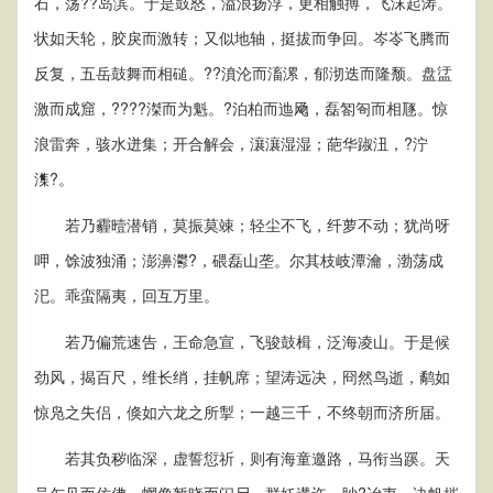
石，荡??岛滨。于是鼓怒，溢浪扬浮，更相触搏，飞沫起涛。
状如天轮，胶戾而激转；又似地轴，挺拔而争回。岑岺飞腾而
反复，五岳鼓舞而相磓。??濆沦而滀漯，郁沏迭而隆颓。盘盓
激而成窟，????滐而为魁。?泊柏而迆飏，磊匒匌而相豗。惊
浪雷奔，骇水迸集；开合解会，瀼瀼湿湿；葩华踧沑，?泞
潗?。
若乃霾曀潜销，莫振莫竦；轻尘不飞，纤萝不动；犹尚呀
呷，馀波独涌；澎濞灪?，碨磊山垄。尔其枝岐潭瀹，渤荡成
汜。乖蛮隔夷，回互万里。
若乃偏荒速告，王命急宣，飞骏鼓楫，泛海凌山。于是候
劲风，揭百尺，维长绡，挂帆席；望涛远决，冏然鸟逝，鹬如
惊凫之失侣，倏如六龙之所掣；一越三千，不终朝而济所届。
若其负秽临深，虚誓愆祈，则有海童邀路，马衔当蹊。天