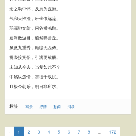
念之动中怀，及辰为兹游。
气和天惟澄，班坐依远流。
弱湍驰文纺，闲谷矫鸣鸥。
迥泽散游目，缅然睇曾丘。
虽微九重秀，顾瞻无匹俦。
提壶接宾侣，引满更献酬。
未知从今去，当复如此不？
中觞纵遥情，忘彼千载忧。
且极今朝乐，明日非所求。
标签：
写景
抒情
愁闷
消极
‹
1
2
3
4
5
6
7
8
...
172