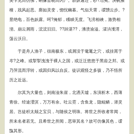
吴乍见而仿佛，蝄像暂晓而闪尸。群妖遘迕，眇?冶夷。决帆摧
橦，戕风起恶。廓如灵变，惚怳幽暮。气似天霄，叆靅云步。?
昱绝电，百色妖露。呵?掩郁，矆睒无度。飞涝相磢，激势相
沏。崩云屑雨，浤浤汩汩。??踔湛??，沸溃渝溢。瀖泋濩渭，
荡云沃日。
于是舟人渔子，徂南极东，或屑没于鼋鼍之穴，或挂罥于
岑?之峰。或掣掣洩洩于裸人之国，或泛泛悠悠于黑齿之邦。或
乃萍流而浮转，或因归风以自反。徒识观怪之多骇，乃不悟所
历之近远。
尔其为大量也，则南澰朱崖，北洒天墟，东演析木，西薄
青徐。经途瀴溟，万万有余。吐云霓，含鱼龙，隐鲲鳞，潜灵
居。岂徒积太颠之宝贝，与随侯之明珠。将世之所收者常闻，
所未名者若无。且希世之所闻，恶审其名？故可仿像其色，叆
霼其形。