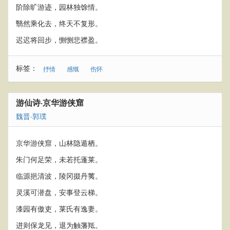
阶除旷游迹，园林独馀情。
翳然乘化去，终天不复形。
迟迟将回步，恻恻悲襟盈。
标签：
抒情
感慨
伤怀
游仙诗·京华游侠窟
魏晋
·
郭璞
京华游侠窟，山林隐遁栖。
朱门何足荣，未若托蓬莱。
临源挹清波，陵冈掇丹荑。
灵溪可潜盘，安事登云梯。
漆园有傲吏，莱氏有逸妻。
进则保龙见，退为触藩羝。