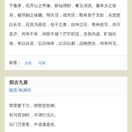
于蓬莱，见乔山之帝像。群仙缥眇，餐玉清涯。履阜乡之留
舄，被羽翮之襂纚。翔天沼，戏穷溟；甄有形于无欲，永悠悠
以长生。且其为器也，包干之奥，括坤之区。惟神是宅，亦只
是庐。何奇不有，何怪不储？芒芒积流，含形内虚。旷哉坎
德，卑以自居；弘往纳来，以宗以都；品物类生，何有何无。
标签：
自然
写海
拟古九首
魏晋
·
陶渊明
荣荣窗下兰，密密堂前柳。
初与君别时，不谓行当久。
出门万里客，中道逢嘉友。