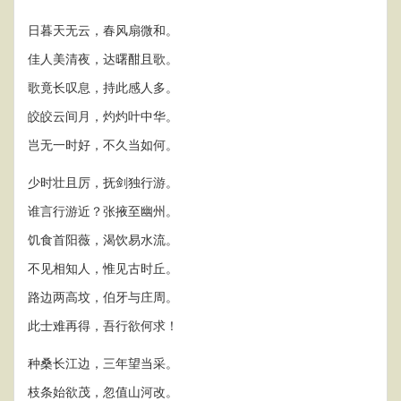
日暮天无云，春风扇微和。
佳人美清夜，达曙酣且歌。
歌竟长叹息，持此感人多。
皎皎云间月，灼灼叶中华。
岂无一时好，不久当如何。
少时壮且厉，抚剑独行游。
谁言行游近？张掖至幽州。
饥食首阳薇，渴饮易水流。
不见相知人，惟见古时丘。
路边两高坟，伯牙与庄周。
此士难再得，吾行欲何求！
种桑长江边，三年望当采。
枝条始欲茂，忽值山河改。