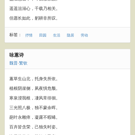
遥遥沮溺心，千载乃相关。
但愿长如此，躬耕非所叹。
标签：
抒情
田园
生活
隐居
劳动
咏蕙诗
魏晋
·
繁钦
蕙草生山北，托身失所依。
植根阴崖侧，夙夜惧危颓。
寒泉浸我根，凄风常徘徊。
三光照八极，独不蒙余晖。
葩叶永雕瘁，凝露不暇晞。
百卉皆含荣，己独失时姿。