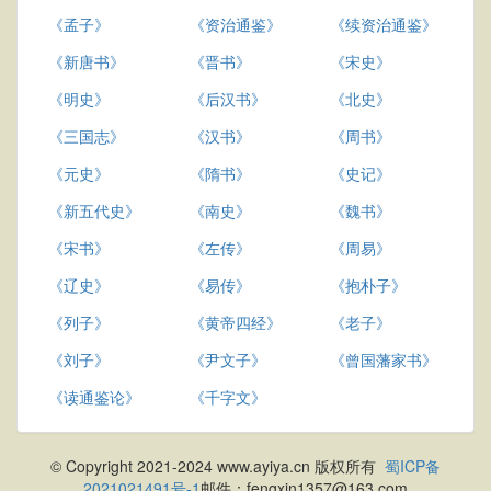
《孟子》
《资治通鉴》
《续资治通鉴》
《新唐书》
《晋书》
《宋史》
《明史》
《后汉书》
《北史》
《三国志》
《汉书》
《周书》
《元史》
《隋书》
《史记》
《新五代史》
《南史》
《魏书》
《宋书》
《左传》
《周易》
《辽史》
《易传》
《抱朴子》
《列子》
《黄帝四经》
《老子》
《刘子》
《尹文子》
《曾国藩家书》
《读通鉴论》
《千字文》
© Copyright 2021-2024 www.ayiya.cn 版权所有
蜀ICP备
2021021491号-1
邮件：fengxin1357@163.com