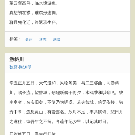
望云惭高鸟，临水愧游鱼。
真想初在襟，谁谓形迹拘。
聊且凭化迁，终返班生庐。
标签：
命运
述志
感叹
游斜川
魏晋
·
陶渊明
辛丑正月五日，天气澄和，风物闲美，与二三邻曲，同游斜
川。临长流，望曾城，鲂鲤跃鳞于将夕，水鸥乘和以翻飞。彼
南阜者，名实旧矣，不复乃为嗟叹。若夫曾城，傍无依接，独
秀中皋，遥想灵山，有爱嘉名。欣对不足，率共赋诗。悲日月
之遂往，悼吾年之不留。各疏年纪乡里，以记其时日。
开岁倏五日，吾生行归休。