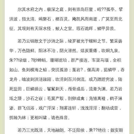
尔其水府之内，极深之庭，则有崇岛巨鳌，峌??孤亭。擘
洪波，指太清。竭磐石，栖百灵。飏凯风而南逝，广莫至而北
征。其垠则有天琛水怪，鲛人之室。瑕石诡晖，鳞甲异质。
若乃云锦散文于沙汭之际，绫罗被光于螺蚌之节。繁采扬
华，万色隐鲜。阳冰不冶，阴火潜然。熺炭重燔，吹烱九泉。
朱??绿烟，?眇蝉蜎。珊瑚琥珀，群产接连。车渠马瑙，全积
如山。鱼则横海之鲸，突扤孤游；戛岩?，偃高涛，茹鳞甲，吞
龙舟，噏波则洪涟踧蹜，吹涝则百川倒流。或乃蹭蹬穷波，陆
死盐田，巨鳞插云，鬐鬣刺天，颅骨成岳，流膏为渊。若乃岩
坻之隈，沙石之嵚；毛翼产鷇，剖卵成禽；凫雏离褷，鹤子淋
渗。群飞侣浴，戏广浮深；翔雾连轩，洩洩淫淫；翻动成雷，
扰翰为林；更相叫啸，诡色殊音。
若乃三光既清，天地融朗。不泛阳侯，乘??绝往；觌安期