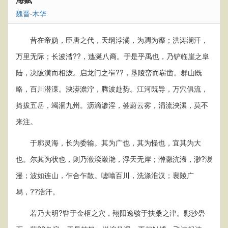
魏晋
·
木华
昔在帝妫，臣唐之代，天纲浡潏，为凋为瘵；洪涛澜汗，
万里无际；长波涾??，迆涎八裔。于是乎禹也，乃铲临崖之阜
陆，决陂潢而相沷。启龙门之岝??，垦陵峦而崭凿。群山既
略，百川潜渫。泱漭澹泞，腾波赴势。江河既导，万穴俱流，
掎拔五岳，竭涸九州。沥滴渗淫，荟蔚云雾，涓流泱瀼，莫不
来注。
于廓灵海，长为委输。其为广也，其为怪也，宜其为大
也。尔其为状也，则乃浟湙潋滟，浮天无岸；浺瀜沆瀁，渺?湠
漫；波如连山，乍合乍散。嘘噏百川，洗涤淮汉；襄陵广
舄，??浩汗。
若乃大明?辔于金枢之穴，翔阳逸骇于扶桑之津。彯沙礐