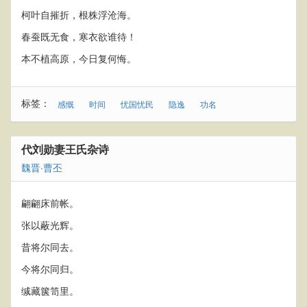
柯叶自摧折，根株浮沧海。
春蚕既无食，寒衣欲谁待！
本不植高原，今日复何悔。
标签：
感慨
时间
忧国忧民
隐逸
功名
代刘勋妻王氏杂诗
魏晋
·
曹丕
翩翩床前帐。
张以蔽光辉。
昔将尔同去。
今将尔同归。
缄藏箧笥里。