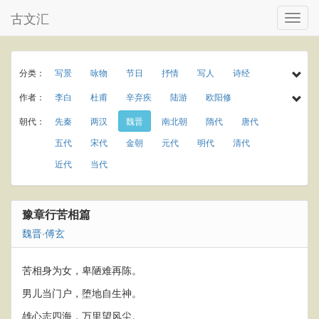
古文汇
分类：
写景
咏物
节日
抒情
写人
诗经
民谣
乐府
楚辞
小学古诗
初中古诗
作者：
李白
杜甫
辛弃疾
陆游
欧阳修
高中古诗
小学文言文
初中文言文
高中文言文
孟浩然
于谦
李商隐
王守仁
罗隐
朝代：
先秦
两汉
魏晋
南北朝
隋代
唐代
唐诗三百首
古诗三百首
宋词三百首
宋词精选
温庭筠
岑参
曾巩
秦观
龚自珍
元稹
五代
宋代
金朝
元代
明代
清代
古诗十九首
春天
夏天
秋天
冬天
庾信
贾岛
屈大均
王世贞
杨慎
近代
当代
春节
元宵节
寒食节
清明节
端午节
刘克庄
曹操
唐寅
纪昀
柳宗元
七夕节
中秋节
重阳节
田园
写雨
白居易
苏轼
李清照
韩愈
刘禹锡
豫章行苦相篇
写风
写雪
写花
梅花
荷花
菊花
王安石
杨万里
朱熹
黄庭坚
陈师道
魏晋
·
傅玄
柳树
月亮
长江
黄河
离别
送别
梅尧臣
苏辙
皮日休
叶茵
思乡
爱情
饮酒
竹子
苦相身为女，卑陋难再陈。
男儿当门户，堕地自生神。
雄心志四海，万里望风尘。