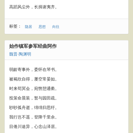
高蹈风尘外，长揖谢夷齐。
标签：
隐居
思想
向往
始作镇军参军经曲阿作
魏晋
·
陶渊明
弱龄寄事外，委怀在琴书。
被褐欣自得，屡空常晏如。
时来苟冥会，宛辔憩通衢。
投策命晨装，暂与园田疏。
眇眇孤舟逝，绵绵归思纡。
我行岂不遥，登降千里余。
目倦川途异，心念山泽居。