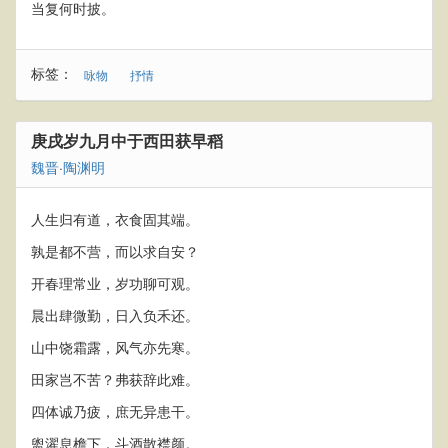
当复何时披。
标签：
咏物
抒情
庚戌岁九月中于西田获早稻
魏晋
·
陶渊明
人生归有道，衣食固其端。
孰是都不营，而以求自安？
开春理常业，岁功聊可观。
晨出肆微勤，日入负禾还。
山中饶霜露，风气亦先寒。
田家岂不苦？弗获辞此难。
四体诚乃疲，庶无异患干。
盥濯息檐下，斗酒散襟颜。