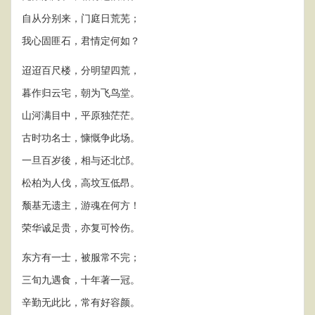
自从分别来，门庭日荒芜；
我心固匪石，君情定何如？
迢迢百尺楼，分明望四荒，
暮作归云宅，朝为飞鸟堂。
山河满目中，平原独茫茫。
古时功名士，慷慨争此场。
一旦百岁後，相与还北邙。
松柏为人伐，高坟互低昂。
颓基无遗主，游魂在何方！
荣华诚足贵，亦复可怜伤。
东方有一士，被服常不完；
三旬九遇食，十年著一冠。
辛勤无此比，常有好容颜。