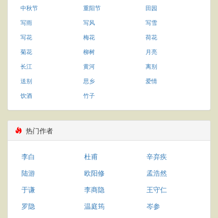
中秋节
重阳节
田园
写雨
写风
写雪
写花
梅花
荷花
菊花
柳树
月亮
长江
黄河
离别
送别
思乡
爱情
饮酒
竹子
热门作者
李白
杜甫
辛弃疾
陆游
欧阳修
孟浩然
于谦
李商隐
王守仁
罗隐
温庭筠
岑参