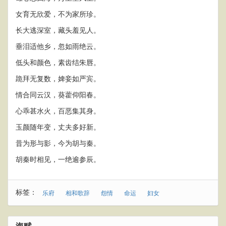
女育无欣爱，不为家所珍。
长大逃深室，藏头羞见人。
垂泪适他乡，忽如雨绝云。
低头和颜色，素齿结朱唇。
跪拜无复数，婢妾如严宾。
情合同云汉，葵藿仰阳春。
心乖甚水火，百恶集其身。
玉颜随年变，丈夫多好新。
昔为形与影，今为胡与秦。
胡秦时相见，一绝逾参辰。
标签：
乐府
相和歌辞
怨情
命运
妇女
海赋