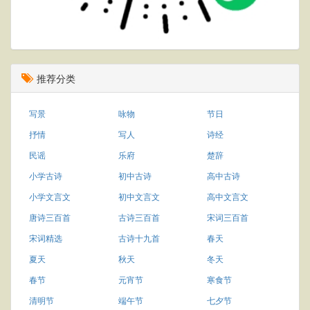
推荐分类
写景
咏物
节日
抒情
写人
诗经
民谣
乐府
楚辞
小学古诗
初中古诗
高中古诗
小学文言文
初中文言文
高中文言文
唐诗三百首
古诗三百首
宋词三百首
宋词精选
古诗十九首
春天
夏天
秋天
冬天
春节
元宵节
寒食节
清明节
端午节
七夕节