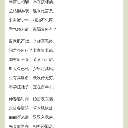
未言心相醉，不在接杯酒。
兰枯柳亦衰，遂令此言负。
多谢诸少年，相知不忠厚。
意气倾人命，离隔复何有？
辞家夙严驾，当往至无终。
问君今何行？非商复非戎。
闻有田子泰，节义为士雄。
斯人久已死，乡里习其风。
生有高世名，既没传无穷。
不学狂驰子，直在百年中。
仲春遘时雨，始雷发东隅。
众蛰各潜骇，草木纵横舒。
翩翩新来燕，双双入我庐。
先巢故尚在，相将还旧居。