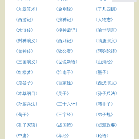
《九章算术》
《金刚经》
《了凡四训》
《西游记》
《搜神记》
《人物志》
《水浒传》
《搜神后记》
《喻世明言》
《封神演义》
《西厢记》
《隋唐演义》
《鬼神传》
《狄公案》
《阿弥陀经》
《三国演义》
《世说新语》
《山海经》
《红楼梦》
《淮南子》
《墨子》
《鬼谷子》
《百家姓》
《西汉演义》
《本草纲目》
《吴子》
《孙子兵法》
《孙膑兵法》
《三十六计》
《韩非子》
《荀子》
《三字经》
《弟子规》
《孔子家语》
《战国策》
《贞观政要》
《中庸》
《孝经》
《论语》