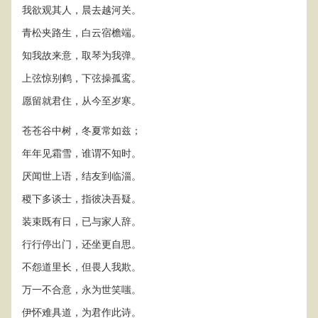
我欲观其人，晨去越河关。
青松夹路生，白云宿檐端。
知我故来意，取琴为我弹。
上弦惊别鹤，下弦操孤鸾。
愿留就君住，从今至岁寒。
苍苍谷中树，冬夏常如兹；
年年见霜雪，谁谓不知时。
厌闻世上语，结友到临淄。
稷下多谈士，指彼决吾疑。
装束既有日，已与家人辞。
行行停出门，还坐更自思。
不怨道里长，但畏人我欺。
万一不合意，永为世笑嗤。
伊怀难具道，为君作此诗。