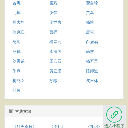
曾巩
秦观
龚自珍
元稹
庾信
贾岛
屈大均
王世贞
杨慎
刘克庄
曹操
唐寅
纪昀
柳宗元
白居易
苏轼
李清照
韩愈
刘禹锡
王安石
杨万里
朱熹
黄庭坚
陈师道
梅尧臣
苏辙
皮日休
叶茵
古典文籍
进入小程序
《吕氏春秋》
《周礼》
《礼记》