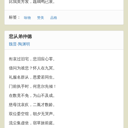
比我英芳发，鶗鴂鸣已衰。
标签：
咏物
赞美
品格
悲从弟仲德
魏晋
·
陶渊明
衔哀过旧宅，悲泪应心零。
借问为谁悲？怀人在九冥。
礼服名群从，恩爱若同生。
门前执手时，何意尔先倾！
在数竟不免，为山不及成。
慈母沈哀疚，二胤才数龄。
双位委空馆，朝夕无哭声。
流尘集虚坐，宿草旅前庭。