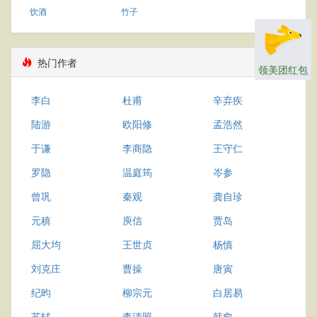
饮酒
竹子
热门作者
领美团红包
李白
杜甫
辛弃疾
陆游
欧阳修
孟浩然
于谦
李商隐
王守仁
罗隐
温庭筠
岑参
曾巩
秦观
龚自珍
元稹
庾信
贾岛
屈大均
王世贞
杨慎
刘克庄
曹操
唐寅
纪昀
柳宗元
白居易
苏轼
李清照
韩愈