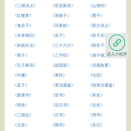
《三国演义》
《世说新语》
《山海经》
《红楼梦》
《淮南子》
《墨子》
《鬼谷子》
《百家姓》
《西汉演义》
《本草纲目》
《吴子》
《孙子兵法》
《孙膑兵法》
《三十六计》
《韩非子》
进入小程序
《荀子》
《三字经》
《弟子规》
《孔子家语》
《战国策》
《贞观政要》
《中庸》
《孝经》
《论语》
《孟子》
《资治通鉴》
《续资治通鉴》
《新唐书》
《晋书》
《宋史》
《明史》
《后汉书》
《北史》
《三国志》
《汉书》
《周书》
《元史》
《隋书》
《史记》