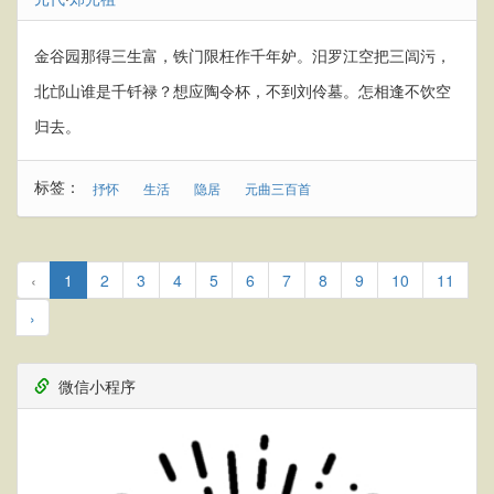
金谷园那得三生富，铁门限枉作千年妒。汨罗江空把三闾污，
北邙山谁是千钎禄？想应陶令杯，不到刘伶墓。怎相逢不饮空
归去。
标签：
抒怀
生活
隐居
元曲三百首
‹
1
2
3
4
5
6
7
8
9
10
11
›
微信小程序