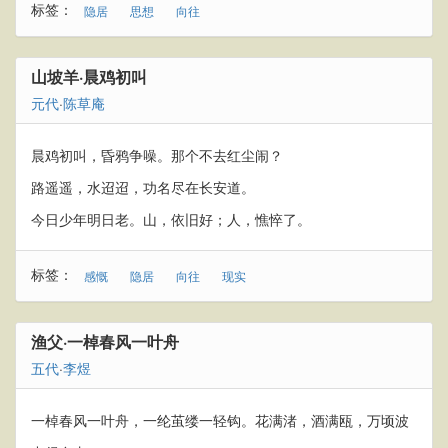
标签：
隐居
思想
向往
山坡羊·晨鸡初叫
元代
·
陈草庵
晨鸡初叫，昏鸦争噪。那个不去红尘闹？
路遥遥，水迢迢，功名尽在长安道。
今日少年明日老。山，依旧好；人，憔悴了。
标签：
感慨
隐居
向往
现实
渔父·一棹春风一叶舟
五代
·
李煜
一棹春风一叶舟，一纶茧缕一轻钩。花满渚，酒满瓯，万顷波