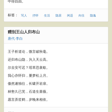
中得自由。
标签：
写人
抒怀
生活
隐居
闲适
向往
隐逸
赠别王山人归布山
唐代
·
李白
王子析道论，微言破秋毫。
还归布山隐，兴入天云高。
尔去安可迟？瑶草恐衰歇。
我心亦怀归，屡梦松上月。
傲然遂独往，长啸开岩扉。
林壑久已芜，石道生蔷薇。
愿言弄笙鹤，岁晚来相依。