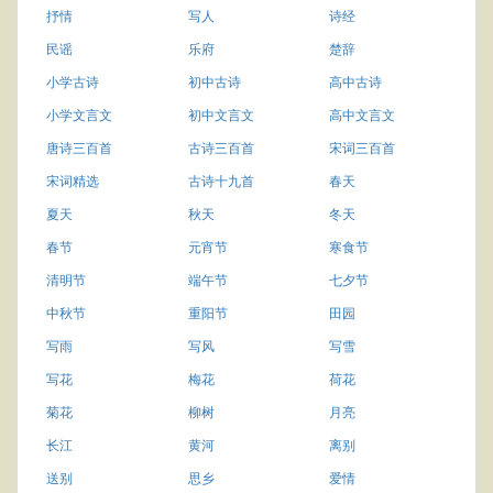
抒情
写人
诗经
民谣
乐府
楚辞
小学古诗
初中古诗
高中古诗
小学文言文
初中文言文
高中文言文
唐诗三百首
古诗三百首
宋词三百首
宋词精选
古诗十九首
春天
夏天
秋天
冬天
春节
元宵节
寒食节
清明节
端午节
七夕节
中秋节
重阳节
田园
写雨
写风
写雪
写花
梅花
荷花
菊花
柳树
月亮
长江
黄河
离别
送别
思乡
爱情