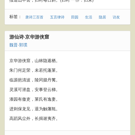
标签：
唐诗三百首
五言律诗
田园
生活
隐居
访友
游仙诗·京华游侠窟
魏晋
·
郭璞
京华游侠窟，山林隐遁栖。
朱门何足荣，未若托蓬莱。
临源挹清波，陵冈掇丹荑。
灵溪可潜盘，安事登云梯。
漆园有傲吏，莱氏有逸妻。
进则保龙见，退为触藩羝。
高蹈风尘外，长揖谢夷齐。