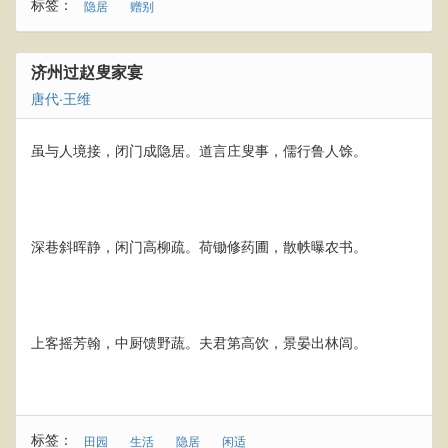
标签：
隐居
赠别
济州过赵叟家宴
唐代
·
王维
虽与人境接，闭门成隐居。道言庄叟事，儒行鲁人馀。
深巷斜晖静，闲门高柳疏。荷锄修药圃，散帙曝农书。
上客摇芳翰，中厨馈野蔬。夫君第高饮，景晏出林闾。
标签：
田园
生活
隐居
闲适