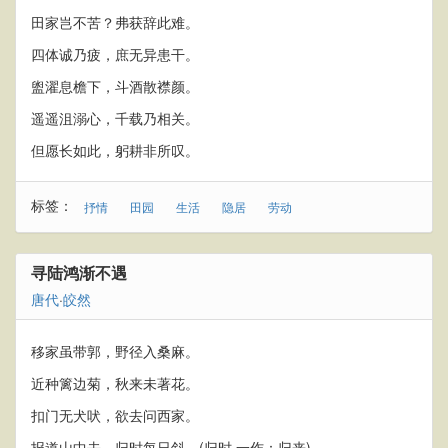
田家岂不苦？弗获辞此难。
四体诚乃疲，庶无异患干。
盥濯息檐下，斗酒散襟颜。
遥遥沮溺心，千载乃相关。
但愿长如此，躬耕非所叹。
标签：
抒情
田园
生活
隐居
劳动
寻陆鸿渐不遇
唐代
·
皎然
移家虽带郭，野径入桑麻。
近种篱边菊，秋来未著花。
扣门无犬吠，欲去问西家。
报道山中去，归时每日斜。(归时 一作：归来)