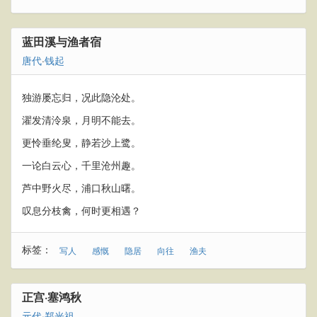
蓝田溪与渔者宿
唐代
·
钱起
独游屡忘归，况此隐沦处。
濯发清泠泉，月明不能去。
更怜垂纶叟，静若沙上鹭。
一论白云心，千里沧州趣。
芦中野火尽，浦口秋山曙。
叹息分枝禽，何时更相遇？
标签：
写人
感慨
隐居
向往
渔夫
正宫·塞鸿秋
元代
·
郑光祖