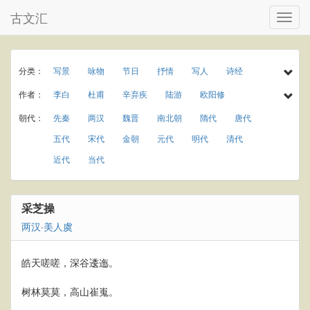
古文汇
分类：
写景
咏物
节日
抒情
写人
诗经
民谣
乐府
楚辞
小学古诗
初中古诗
作者：
李白
杜甫
辛弃疾
陆游
欧阳修
高中古诗
小学文言文
初中文言文
高中文言文
孟浩然
于谦
李商隐
王守仁
罗隐
朝代：
先秦
两汉
魏晋
南北朝
隋代
唐代
唐诗三百首
古诗三百首
宋词三百首
宋词精选
温庭筠
岑参
曾巩
秦观
龚自珍
元稹
五代
宋代
金朝
元代
明代
清代
古诗十九首
春天
夏天
秋天
冬天
庾信
贾岛
屈大均
王世贞
杨慎
近代
当代
春节
元宵节
寒食节
清明节
端午节
刘克庄
曹操
唐寅
纪昀
柳宗元
七夕节
中秋节
重阳节
田园
写雨
白居易
苏轼
李清照
韩愈
刘禹锡
采芝操
写风
写雪
写花
梅花
荷花
菊花
王安石
杨万里
朱熹
黄庭坚
陈师道
两汉
·
美人虞
柳树
月亮
长江
黄河
离别
送别
梅尧臣
苏辙
皮日休
叶茵
思乡
爱情
饮酒
竹子
皓天嗟嗟，深谷逶迤。
树林莫莫，高山崔嵬。