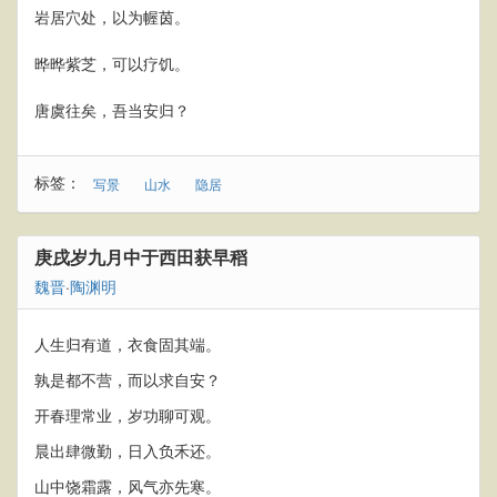
岩居穴处，以为幄茵。
晔晔紫芝，可以疗饥。
唐虞往矣，吾当安归？
标签：
写景
山水
隐居
庚戌岁九月中于西田获早稻
魏晋
·
陶渊明
人生归有道，衣食固其端。
孰是都不营，而以求自安？
开春理常业，岁功聊可观。
晨出肆微勤，日入负禾还。
山中饶霜露，风气亦先寒。