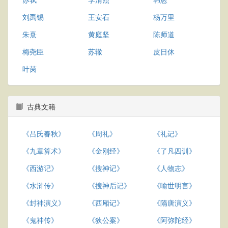
刘禹锡
王安石
杨万里
朱熹
黄庭坚
陈师道
梅尧臣
苏辙
皮日休
叶茵
古典文籍
《吕氏春秋》
《周礼》
《礼记》
《九章算术》
《金刚经》
《了凡四训》
《西游记》
《搜神记》
《人物志》
《水浒传》
《搜神后记》
《喻世明言》
《封神演义》
《西厢记》
《隋唐演义》
《鬼神传》
《狄公案》
《阿弥陀经》