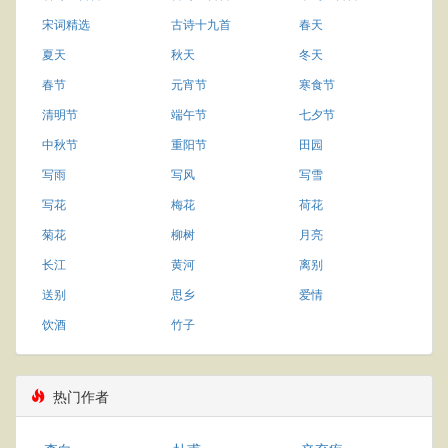
宋词精选
古诗十九首
春天
夏天
秋天
冬天
春节
元宵节
寒食节
清明节
端午节
七夕节
中秋节
重阳节
田园
写雨
写风
写雪
写花
梅花
荷花
菊花
柳树
月亮
长江
黄河
离别
送别
思乡
爱情
饮酒
竹子
热门作者