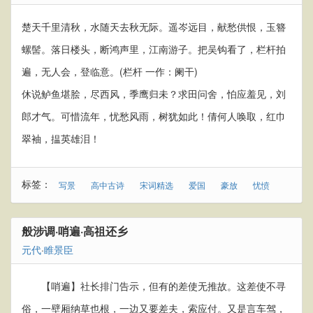
楚天千里清秋，水随天去秋无际。遥岑远目，献愁供恨，玉簪
螺髻。落日楼头，断鸿声里，江南游子。把吴钩看了，栏杆拍
遍，无人会，登临意。(栏杆 一作：阑干)
休说鲈鱼堪脍，尽西风，季鹰归未？求田问舍，怕应羞见，刘
郎才气。可惜流年，忧愁风雨，树犹如此！倩何人唤取，红巾
翠袖，揾英雄泪！
标签：
写景
高中古诗
宋词精选
爱国
豪放
忧愤
般涉调·哨遍·高祖还乡
元代
·
睢景臣
【哨遍】社长排门告示，但有的差使无推故。这差使不寻
俗，一壁厢纳草也根，一边又要差夫，索应付。又是言车驾，