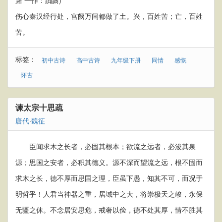
躇 一作：踟蹰)
伤心秦汉经行处，宫阙万间都做了土。兴，百姓苦；亡，百姓
苦。
标签：
初中古诗
高中古诗
九年级下册
同情
感慨
怀古
谏太宗十思疏
唐代
·
魏征
臣闻求木之长者，必固其根本；欲流之远者，必浚其泉
源；思国之安者，必积其德义。源不深而望流之远，根不固而
求木之长，德不厚而思国之理，臣虽下愚，知其不可，而况于
明哲乎！人君当神器之重，居域中之大，将崇极天之峻，永保
无疆之休。不念居安思危，戒奢以俭，德不处其厚，情不胜其