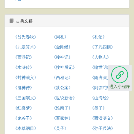
古典文籍
《吕氏春秋》
《周礼》
《礼记》
《九章算术》
《金刚经》
《了凡四训》
《西游记》
《搜神记》
《人物志》
《水浒传》
《搜神后记》
《喻世明言》
《封神演义》
《西厢记》
《隋唐演义》
进入小程序
《鬼神传》
《狄公案》
《阿弥陀经》
《三国演义》
《世说新语》
《山海经》
《红楼梦》
《淮南子》
《墨子》
《鬼谷子》
《百家姓》
《西汉演义》
《本草纲目》
《吴子》
《孙子兵法》