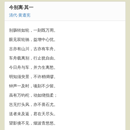
今别离·其一
清代
·
黄遵宪
别肠转如轮，一刻既万周。
眼见双轮驰，益增中心忧。
古亦有山川，古亦有车舟。
车舟载离别，行止犹自由。
今日舟与车，并力生离愁。
明知须臾景，不许稍绸缪。
钟声一及时，顷刻不少留。
虽有万钧柁，动如绕指柔；
岂无打头风，亦不畏石尤。
送者未及返，君在天尽头。
望影倏不见，烟波杳悠悠。