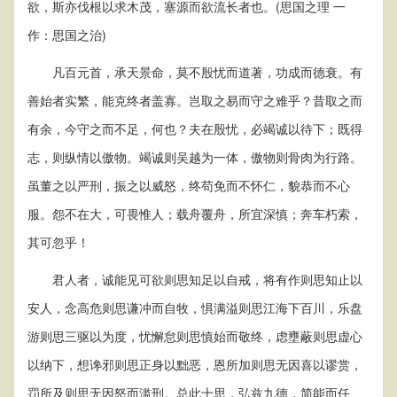
欲，斯亦伐根以求木茂，塞源而欲流长者也。(思国之理 一
作：思国之治)
凡百元首，承天景命，莫不殷忧而道著，功成而德衰。有
善始者实繁，能克终者盖寡。岂取之易而守之难乎？昔取之而
有余，今守之而不足，何也？夫在殷忧，必竭诚以待下；既得
志，则纵情以傲物。竭诚则吴越为一体，傲物则骨肉为行路。
虽董之以严刑，振之以威怒，终苟免而不怀仁，貌恭而不心
服。怨不在大，可畏惟人；载舟覆舟，所宜深慎；奔车朽索，
其可忽乎！
君人者，诚能见可欲则思知足以自戒，将有作则思知止以
安人，念高危则思谦冲而自牧，惧满溢则思江海下百川，乐盘
游则思三驱以为度，忧懈怠则思慎始而敬终，虑壅蔽则思虚心
以纳下，想谗邪则思正身以黜恶，恩所加则思无因喜以谬赏，
罚所及则思无因怒而滥刑。总此十思，弘兹九德，简能而任