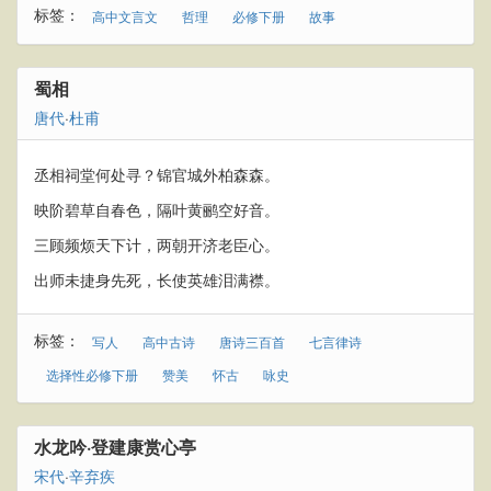
标签：
高中文言文
哲理
必修下册
故事
蜀相
唐代
·
杜甫
丞相祠堂何处寻？锦官城外柏森森。
映阶碧草自春色，隔叶黄鹂空好音。
三顾频烦天下计，两朝开济老臣心。
出师未捷身先死，长使英雄泪满襟。
标签：
写人
高中古诗
唐诗三百首
七言律诗
选择性必修下册
赞美
怀古
咏史
水龙吟·登建康赏心亭
宋代
·
辛弃疾