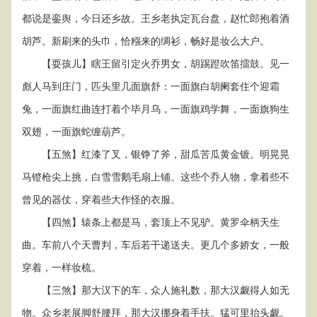
都说是銮舆，今日还乡故。王乡老执定瓦台盘，赵忙郎抱着酒
胡芦。新刷来的头巾，恰糨来的绸衫，畅好是妆么大户。
【耍孩儿】瞎王留引定火乔男女，胡踢蹬吹笛擂鼓。见一
彪人马到庄门，匹头里几面旗舒：一面旗白胡阑套住个迎霜
兔，一面旗红曲连打着个毕月乌，一面旗鸡学舞，一面旗狗生
双翅，一面旗蛇缠葫芦。
【五煞】红漆了叉，银铮了斧，甜瓜苦瓜黄金镀。明晃晃
马镫枪尖上挑，白雪雪鹅毛扇上铺。这些个乔人物，拿着些不
曾见的器仗，穿着些大作怪的衣服。
【四煞】辕条上都是马，套顶上不见驴。黄罗伞柄天生
曲。车前八个天曹判，车后若干递送夫。更几个多娇女，一般
穿着，一样妆梳。
【三煞】那大汉下的车，众人施礼数，那大汉觑得人如无
物。众乡老展脚舒腰拜，那大汉挪身着手扶。猛可里抬头觑。