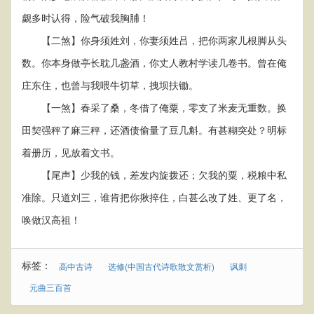
觑多时认得，险气破我胸脯！
【二煞】你身须姓刘，你妻须姓吕，把你两家儿根脚从头
数。你本身做亭长耽几盏酒，你丈人教村学读几卷书。曾在俺
庄东住，也曾与我喂牛切草，拽坝扶锄。
【一煞】春采了桑，冬借了俺粟，零支了米麦无重数。换
田契强秤了麻三秤，还酒债偷量了豆几斛。有甚糊突处？明标
着册历，见放着文书。
【尾声】少我的钱，差发内旋拨还；欠我的粟，税粮中私
准除。只道刘三，谁肯把你揪捽住，白甚么改了姓、更了名，
唤做汉高祖！
标签：
高中古诗
选修(中国古代诗歌散文赏析)
讽刺
元曲三百首