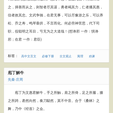
之，择善而从之，则智者尽其谋，勇者竭其力，仁者播其惠，
信者效其忠。文武争驰，在君无事，可以尽豫游之乐，可以养
松、乔之寿，鸣琴垂拱，不言而化。何必劳神苦思，代下司
职，役聪明之耳目，亏无为之大道哉！(想谗邪 一作：惧谗
邪；在君 一作：君臣)
标签：
高中文言文
必修下册
古文观止
寓理
劝谏
庖丁解牛
先秦
·
庄周
庖丁为文惠君解牛，手之所触，肩之所倚，足之所履，膝
之所踦，砉然向然，奏刀騞然，莫不中音。合于《桑林》之
舞，乃中《经首》之会。