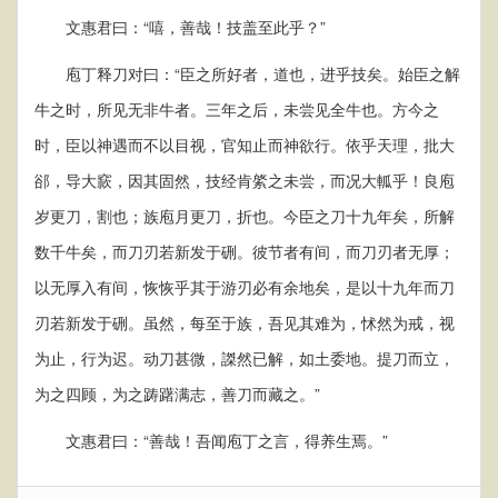
文惠君曰：“嘻，善哉！技盖至此乎？”
庖丁释刀对曰：“臣之所好者，道也，进乎技矣。始臣之解
牛之时，所见无非牛者。三年之后，未尝见全牛也。方今之
时，臣以神遇而不以目视，官知止而神欲行。依乎天理，批大
郤，导大窾，因其固然，技经肯綮之未尝，而况大軱乎！良庖
岁更刀，割也；族庖月更刀，折也。今臣之刀十九年矣，所解
数千牛矣，而刀刃若新发于硎。彼节者有间，而刀刃者无厚；
以无厚入有间，恢恢乎其于游刃必有余地矣，是以十九年而刀
刃若新发于硎。虽然，每至于族，吾见其难为，怵然为戒，视
为止，行为迟。动刀甚微，謋然已解，如土委地。提刀而立，
为之四顾，为之踌躇满志，善刀而藏之。”
文惠君曰：“善哉！吾闻庖丁之言，得养生焉。”