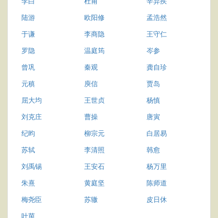
李白
杜甫
辛弃疾
陆游
欧阳修
孟浩然
于谦
李商隐
王守仁
罗隐
温庭筠
岑参
曾巩
秦观
龚自珍
元稹
庾信
贾岛
屈大均
王世贞
杨慎
刘克庄
曹操
唐寅
纪昀
柳宗元
白居易
苏轼
李清照
韩愈
刘禹锡
王安石
杨万里
朱熹
黄庭坚
陈师道
梅尧臣
苏辙
皮日休
叶茵