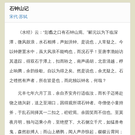
石钟山记
宋代
·
苏轼
《水经》云：“彭蠡之口有石钟山焉。”郦元以为下临深
潭，微风鼓浪，水石相搏，声如洪钟。是说也，人常疑之。今
以钟磬置水中，虽大风浪不能鸣也，而况石乎！至唐李渤始访
其遗踪，得双石于潭上，扣而聆之，南声函胡，北音清越，桴
止响腾，余韵徐歇。自以为得之矣。然是说也，余尤疑之。石
之铿然有声者，所在皆是也，而此独以钟名，何哉？
元丰七年六月丁丑，余自齐安舟行适临汝，而长子迈将赴
饶之德兴尉，送之至湖口，因得观所谓石钟者。寺僧使小童持
斧，于乱石间择其一二扣之，硿硿焉。余固笑而不信也。至莫
夜月明，独与迈乘小舟，至绝壁下。大石侧立千尺，如猛兽奇
鬼，森然欲搏人；而山上栖鹘，闻人声亦惊起，磔磔云霄间；