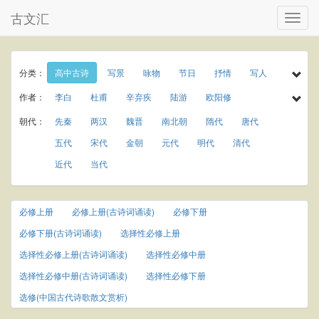
古文汇
分类：
高中古诗
写景
咏物
节日
抒情
写人
诗经
民谣
乐府
楚辞
小学古诗
作者：
李白
杜甫
辛弃疾
陆游
欧阳修
初中古诗
小学文言文
初中文言文
高中文言文
孟浩然
于谦
李商隐
王守仁
罗隐
朝代：
先秦
两汉
魏晋
南北朝
隋代
唐代
唐诗三百首
古诗三百首
宋词三百首
宋词精选
温庭筠
岑参
曾巩
秦观
龚自珍
元稹
五代
宋代
金朝
元代
明代
清代
古诗十九首
春天
夏天
秋天
冬天
庾信
贾岛
屈大均
王世贞
杨慎
近代
当代
春节
元宵节
寒食节
清明节
端午节
刘克庄
曹操
唐寅
纪昀
柳宗元
七夕节
中秋节
重阳节
田园
写雨
白居易
苏轼
李清照
韩愈
刘禹锡
必修上册
必修上册(古诗词诵读)
必修下册
写风
写雪
写花
梅花
荷花
菊花
王安石
杨万里
朱熹
黄庭坚
陈师道
必修下册(古诗词诵读)
选择性必修上册
柳树
月亮
长江
黄河
离别
送别
梅尧臣
苏辙
皮日休
叶茵
选择性必修上册(古诗词诵读)
选择性必修中册
思乡
爱情
饮酒
竹子
选择性必修中册(古诗词诵读)
选择性必修下册
选修(中国古代诗歌散文赏析)