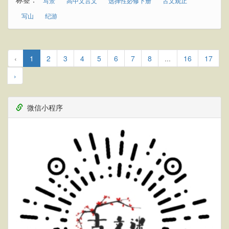
写景
高中文言文
选择性必修下册
古文观止
写山
纪游
‹
1
2
3
4
5
6
7
8
...
16
17
›
微信小程序