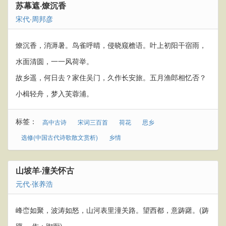
苏幕遮·燎沉香
宋代
·
周邦彦
燎沉香，消溽暑。鸟雀呼晴，侵晓窥檐语。叶上初阳干宿雨，
水面清圆，一一风荷举。
故乡遥，何日去？家住吴门，久作长安旅。五月渔郎相忆否？
小楫轻舟，梦入芙蓉浦。
标签：
高中古诗
宋词三百首
荷花
思乡
选修(中国古代诗歌散文赏析)
乡情
山坡羊·潼关怀古
元代
·
张养浩
峰峦如聚，波涛如怒，山河表里潼关路。望西都，意踌躇。(踌