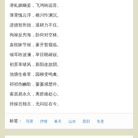
潜虬媚幽姿，飞鸿响远音。
薄霄愧云浮，栖川怍渊沉。
进德智所拙，退耕力不任。
徇禄反穷海，卧疴对空林。
衾枕昧节候，褰开暂窥临。
倾耳聆波澜，举目眺岖嵚。
初景革绪风，新阳改故阴。
池塘生春草，园柳变鸣禽。
祁祁伤豳歌，萋萋感楚吟。
索居易永久，离群难处心。
持操岂独古，无闷征在今。
标签：
写景
抒情
春天
山水
思归
失意