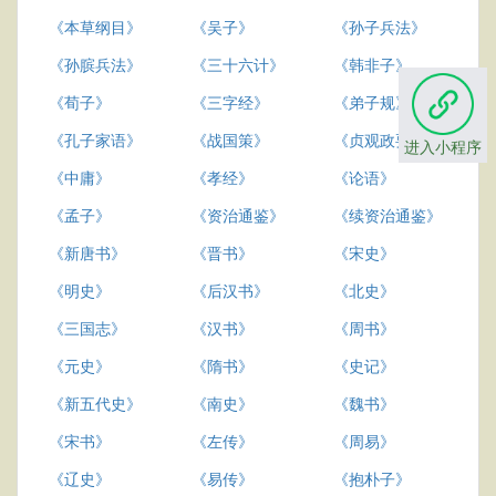
《本草纲目》
《吴子》
《孙子兵法》
《孙膑兵法》
《三十六计》
《韩非子》
《荀子》
《三字经》
《弟子规》
《孔子家语》
《战国策》
《贞观政要》
进入小程序
《中庸》
《孝经》
《论语》
《孟子》
《资治通鉴》
《续资治通鉴》
《新唐书》
《晋书》
《宋史》
《明史》
《后汉书》
《北史》
《三国志》
《汉书》
《周书》
《元史》
《隋书》
《史记》
《新五代史》
《南史》
《魏书》
《宋书》
《左传》
《周易》
《辽史》
《易传》
《抱朴子》