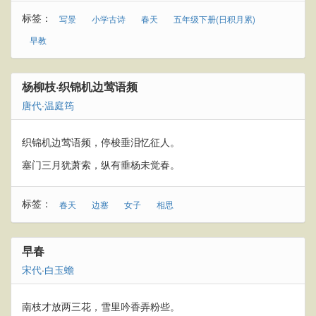
标签：
写景
小学古诗
春天
五年级下册(日积月累)
早教
杨柳枝·织锦机边莺语频
唐代
·
温庭筠
织锦机边莺语频，停梭垂泪忆征人。
塞门三月犹萧索，纵有垂杨未觉春。
标签：
春天
边塞
女子
相思
早春
宋代
·
白玉蟾
南枝才放两三花，雪里吟香弄粉些。