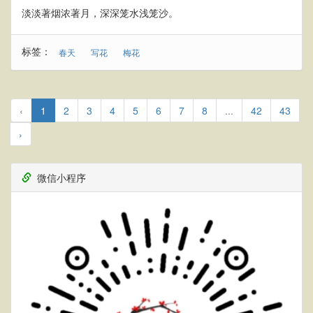
淡淡著烟浓著月，深深笼水浅笼沙。
标签：
春天
写花
梅花
‹
1
2
3
4
5
6
7
8
...
42
43
›
微信小程序