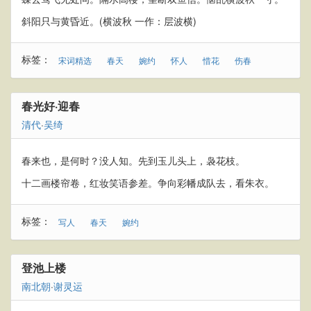
斜阳只与黄昏近。(横波秋 一作：层波横)
标签：
宋词精选
春天
婉约
怀人
惜花
伤春
春光好·迎春
清代
·
吴绮
春来也，是何时？没人知。先到玉儿头上，袅花枝。
十二画楼帘卷，红妆笑语参差。争向彩幡成队去，看朱衣。
标签：
写人
春天
婉约
登池上楼
南北朝
·
谢灵运