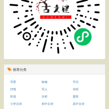
推荐分类
写景
咏物
节日
抒情
写人
诗经
民谣
乐府
楚辞
小学古诗
初中古诗
高中古诗