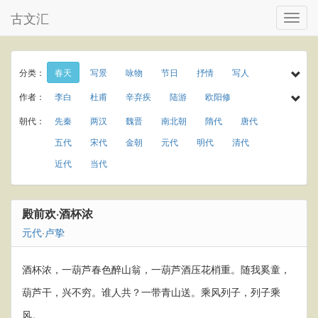
古文汇
分类：
春天
写景
咏物
节日
抒情
写人
诗经
民谣
乐府
楚辞
小学古诗
作者：
李白
杜甫
辛弃疾
陆游
欧阳修
初中古诗
高中古诗
小学文言文
初中文言文
孟浩然
于谦
李商隐
王守仁
罗隐
朝代：
先秦
两汉
魏晋
南北朝
隋代
唐代
高中文言文
唐诗三百首
古诗三百首
温庭筠
岑参
曾巩
秦观
龚自珍
元稹
五代
宋代
金朝
元代
明代
清代
宋词三百首
宋词精选
古诗十九首
夏天
庾信
贾岛
屈大均
王世贞
杨慎
近代
当代
秋天
冬天
春节
元宵节
寒食节
刘克庄
曹操
唐寅
纪昀
柳宗元
清明节
端午节
七夕节
中秋节
重阳节
白居易
苏轼
李清照
韩愈
刘禹锡
殿前欢·酒杯浓
田园
写雨
写风
写雪
写花
梅花
王安石
杨万里
朱熹
黄庭坚
陈师道
元代
·
卢挚
荷花
菊花
柳树
月亮
长江
黄河
梅尧臣
苏辙
皮日休
叶茵
离别
送别
思乡
爱情
饮酒
竹子
酒杯浓，一葫芦春色醉山翁，一葫芦酒压花梢重。随我奚童，
葫芦干，兴不穷。谁人共？一带青山送。乘风列子，列子乘
风。