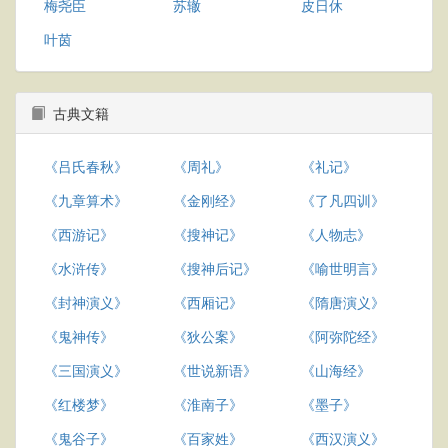
梅尧臣
苏辙
皮日休
叶茵
古典文籍
《吕氏春秋》
《周礼》
《礼记》
《九章算术》
《金刚经》
《了凡四训》
《西游记》
《搜神记》
《人物志》
《水浒传》
《搜神后记》
《喻世明言》
《封神演义》
《西厢记》
《隋唐演义》
《鬼神传》
《狄公案》
《阿弥陀经》
《三国演义》
《世说新语》
《山海经》
《红楼梦》
《淮南子》
《墨子》
《鬼谷子》
《百家姓》
《西汉演义》