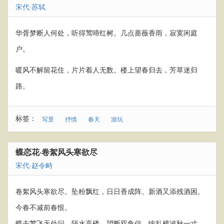
宋代
·
苏轼
华胥梦断人何处，听得莺啼红树。几点蔷薇香雨，寂寞闲庭
户。
暖风不解留花住，片片着人无数。楼上望春归去，芳草迷归
路。
标签：
写景
抒情
春天
游玩
蝶恋花·卷絮风头寒欲尽
宋代
·
赵令畤
卷絮风头寒欲尽。坠粉飘红，日日香成阵。新酒又添残酒困。
今春不减前春恨。
蝶去莺飞无处问。隔水高楼，望断双鱼信。恼乱横波秋一寸。