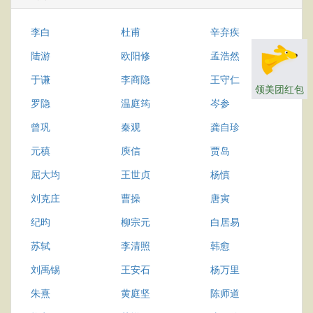
李白
杜甫
辛弃疾
陆游
欧阳修
孟浩然
于谦
李商隐
王守仁
领美团红包
罗隐
温庭筠
岑参
曾巩
秦观
龚自珍
元稹
庾信
贾岛
屈大均
王世贞
杨慎
刘克庄
曹操
唐寅
纪昀
柳宗元
白居易
苏轼
李清照
韩愈
刘禹锡
王安石
杨万里
朱熹
黄庭坚
陈师道