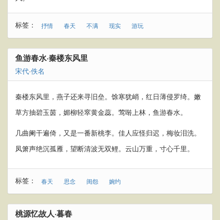
标签：
抒情
春天
不满
现实
游玩
鱼游春水·秦楼东风里
宋代
·
佚名
秦楼东风里，燕子还来寻旧垒。馀寒犹峭，红日薄侵罗绮。嫩
草方抽碧玉茵，媚柳轻窣黄金蕊。莺啭上林，鱼游春水。
几曲阑干遍倚，又是一番新桃李。佳人应怪归迟，梅妆泪洗。
凤箫声绝沉孤雁，望断清波无双鲤。云山万重，寸心千里。
标签：
春天
思念
闺怨
婉约
桃源忆故人·暮春