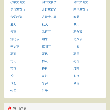
小学文言文
初中文言文
高中文言文
唐诗三百首
古诗三百首
宋词三百首
宋词精选
古诗十九首
春天
夏天
秋天
冬天
春节
元宵节
寒食节
清明节
端午节
七夕节
中秋节
重阳节
田园
写雨
写风
写雪
写花
梅花
荷花
菊花
柳树
月亮
长江
黄河
离别
送别
思乡
爱情
饮酒
竹子
热门作者