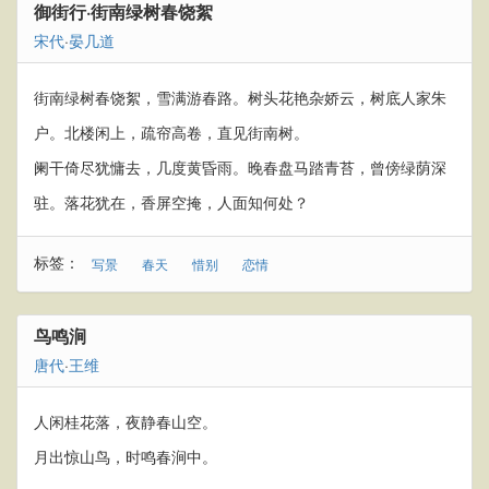
御街行·街南绿树春饶絮
宋代
·
晏几道
街南绿树春饶絮，雪满游春路。树头花艳杂娇云，树底人家朱
户。北楼闲上，疏帘高卷，直见街南树。
阑干倚尽犹慵去，几度黄昏雨。晚春盘马踏青苔，曾傍绿荫深
驻。落花犹在，香屏空掩，人面知何处？
标签：
写景
春天
惜别
恋情
鸟鸣涧
唐代
·
王维
人闲桂花落，夜静春山空。
月出惊山鸟，时鸣春涧中。