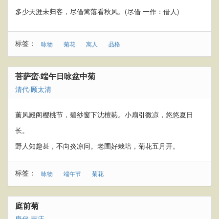
多少天涯未归客，尽借篱落看秋风。(尽借 一作：借人)
标签：
咏物
菊花
寓人
品格
菩萨蛮·端午日咏盆中菊
清代
·
顾太清
薰风殿阁樱桃节，碧纱窗下沈檀爇。小扇引微凉，悠悠夏日
长。
野人知趣甚，不向炎凉问。老圃好栽培，菊花五月开。
标签：
咏物
端午节
菊花
庭前菊
唐代
·
韦庄