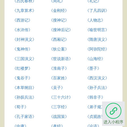
《吕氏春秋》
《周礼》
《礼记》
《九章算术》
《金刚经》
《了凡四训》
《西游记》
《搜神记》
《人物志》
《水浒传》
《搜神后记》
《喻世明言》
《封神演义》
《西厢记》
《隋唐演义》
《鬼神传》
《狄公案》
《阿弥陀经》
《三国演义》
《世说新语》
《山海经》
《红楼梦》
《淮南子》
《墨子》
《鬼谷子》
《百家姓》
《西汉演义》
《本草纲目》
《吴子》
《孙子兵法》
《孙膑兵法》
《三十六计》
《韩非子》
《荀子》
《三字经》
《弟子规》
《孔子家语》
《战国策》
《贞观政要》
进入小程序
《中庸》
《孝经》
《论语》