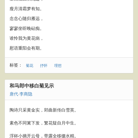
瘦月清霜梦有知。
念念心随归雁远，
寥寥坐听晚砧痴。
谁怜我为黄花病，
慰语重阳会有期。
标签：
菊花
抒怀
理想
和马郎中移白菊见示
唐代
·
李商隐
陶诗只采黄金实，郢曲新传白雪英。
素色不同篱下发，繁花疑自月中生。
浮杯小摘开云母，带露全移缀水精。