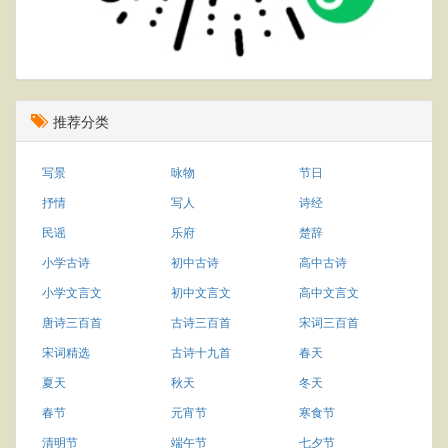
推荐分类
写景
咏物
节日
抒情
写人
诗经
民谣
乐府
楚辞
小学古诗
初中古诗
高中古诗
小学文言文
初中文言文
高中文言文
唐诗三百首
古诗三百首
宋词三百首
宋词精选
古诗十九首
春天
夏天
秋天
冬天
春节
元宵节
寒食节
清明节
端午节
七夕节