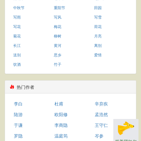
中秋节
重阳节
田园
写雨
写风
写雪
写花
梅花
荷花
菊花
柳树
月亮
长江
黄河
离别
送别
思乡
爱情
饮酒
竹子
热门作者
李白
杜甫
辛弃疾
陆游
欧阳修
孟浩然
于谦
李商隐
王守仁
罗隐
温庭筠
岑参