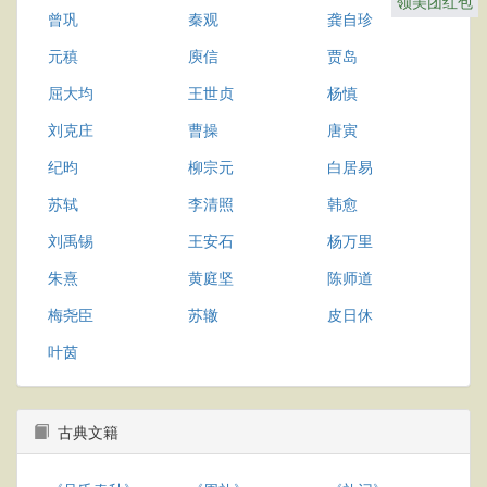
领美团红包
曾巩
秦观
龚自珍
元稹
庾信
贾岛
屈大均
王世贞
杨慎
刘克庄
曹操
唐寅
纪昀
柳宗元
白居易
苏轼
李清照
韩愈
刘禹锡
王安石
杨万里
朱熹
黄庭坚
陈师道
梅尧臣
苏辙
皮日休
叶茵
古典文籍