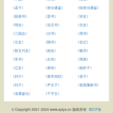
《孟子》
《资治通鉴》
《续资治通鉴》
《新唐书》
《晋书》
《宋史》
《明史》
《后汉书》
《北史》
《三国志》
《汉书》
《周书》
《元史》
《隋书》
《史记》
《新五代史》
《南史》
《魏书》
《宋书》
《左传》
《周易》
《辽史》
《易传》
《抱朴子》
《列子》
《黄帝四经》
《老子》
《刘子》
《尹文子》
《曾国藩家书》
《读通鉴论》
《千字文》
© Copyright 2021-2024 www.ayiya.cn 版权所有
蜀ICP备