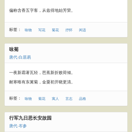
偏称含香五字客，从兹得地始芳荣。
标签：
咏物
写花
菊花
抒怀
闲适
咏菊
唐代
·
白居易
一夜新霜著瓦轻，芭蕉新折败荷倾。
耐寒唯有东篱菊，金粟初开晓更清。
标签：
咏物
菊花
寓人
言志
品格
行军九日思长安故园
唐代
·
岑参