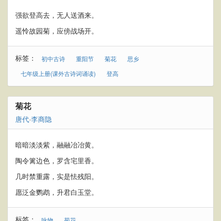
强欲登高去，无人送酒来。
遥怜故园菊，应傍战场开。
标签：
初中古诗
重阳节
菊花
思乡
七年级上册(课外古诗词诵读)
登高
菊花
唐代
·
李商隐
暗暗淡淡紫，融融冶冶黄。
陶令篱边色，罗含宅里香。
几时禁重露，实是怯残阳。
愿泛金鹦鹉，升君白玉堂。
标签：
咏物
菊花