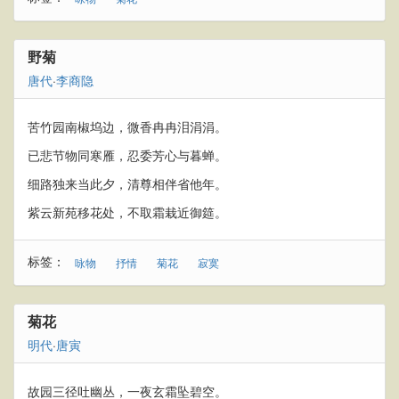
野菊
唐代
·
李商隐
苦竹园南椒坞边，微香冉冉泪涓涓。
已悲节物同寒雁，忍委芳心与暮蝉。
细路独来当此夕，清尊相伴省他年。
紫云新苑移花处，不取霜栽近御筵。
标签：
咏物
抒情
菊花
寂寞
菊花
明代
·
唐寅
故园三径吐幽丛，一夜玄霜坠碧空。