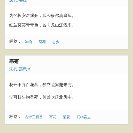
为忆长安烂熳开，我今移尔满庭栽。
红兰莫笑青青色，曾向龙山泛酒来。
标签：
咏物
菊花
思乡
寒菊
宋代
·
郑思肖
花开不并百花丛，独立疏篱趣未穷。
宁可枝头抱香死，何曾吹落北风中。
标签：
古诗三百首
写花
菊花
托物言志