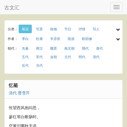
古文汇
分类：
菊花
写景
咏物
节日
抒情
写人
诗经
民谣
乐府
楚辞
小学古诗
作者：
李白
杜甫
辛弃疾
陆游
欧阳修
初中古诗
高中古诗
小学文言文
初中文言文
孟浩然
于谦
李商隐
王守仁
罗隐
朝代：
先秦
两汉
魏晋
南北朝
隋代
唐代
高中文言文
唐诗三百首
古诗三百首
温庭筠
岑参
曾巩
秦观
龚自珍
元稹
五代
宋代
金朝
元代
明代
清代
宋词三百首
宋词精选
古诗十九首
春天
庾信
贾岛
屈大均
王世贞
杨慎
近代
当代
夏天
秋天
冬天
春节
元宵节
寒食节
刘克庄
曹操
唐寅
纪昀
柳宗元
清明节
端午节
七夕节
中秋节
重阳节
白居易
苏轼
李清照
韩愈
刘禹锡
忆菊
田园
写雨
写风
写雪
写花
梅花
王安石
杨万里
朱熹
黄庭坚
陈师道
清代
·
曹雪芹
荷花
柳树
月亮
长江
黄河
离别
梅尧臣
苏辙
皮日休
叶茵
送别
思乡
爱情
饮酒
竹子
怅望西风抱闷思，
蓼红苇白断肠时。
空篱旧圃秋无迹，