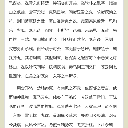
患西起。况背关而怀楚，异端委而开吴。驱绿林之散卒，拒骊
山之叛徒。营军梁溠，蒐乘巴渝。问诸淫昏之鬼，求诸厌劾之
符。荆门遭廪延之戮，夏口滥逵泉之诛。蔑因亲以致爱，忍和
乐于弯弧。既无谋于肉食，非所望于论都。未深思于五难，先
自擅于三端。登阳城而避险，卧砥柱而求安。既言多于忌刻，
实志勇而形残。但坐观于时变，本无情于急难。地惟黑子，城
犹弹丸。其怨则黩，其盟则寒。岂冤禽之能塞海？非愚叟之可
移山。况以沴气朝浮，妖精夜陨。赤鸟则三朝夹日，苍云则七
重围轸。亡吴之岁既穷，入郢之年斯尽。
周含郑怒，楚结秦冤。有南风之不竞，值西邻之责言。俄
而梯冲乱舞，冀马云屯。俴秦车于畅毂，沓汉鼓于雷门。下陈
仓而连弩，渡临晋而横船。虽复楚有七泽，人称三户；箭不丽
于六麋，雷无惊于九虎。辞洞庭兮落木，去涔阳兮极浦。炽火
兮焚旗，贞风兮害蛊。乃使玉轴扬灰，龙文折柱。下江余城，