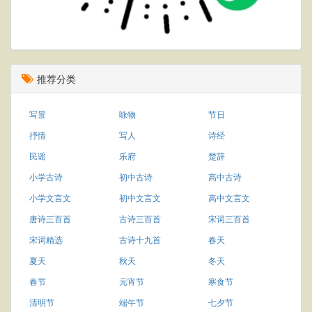
推荐分类
写景
咏物
节日
抒情
写人
诗经
民谣
乐府
楚辞
小学古诗
初中古诗
高中古诗
小学文言文
初中文言文
高中文言文
唐诗三百首
古诗三百首
宋词三百首
宋词精选
古诗十九首
春天
夏天
秋天
冬天
春节
元宵节
寒食节
清明节
端午节
七夕节