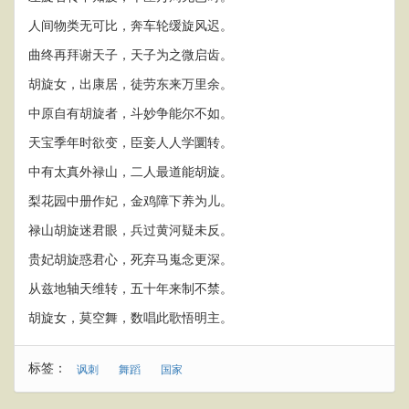
人间物类无可比，奔车轮缓旋风迟。
曲终再拜谢天子，天子为之微启齿。
胡旋女，出康居，徒劳东来万里余。
中原自有胡旋者，斗妙争能尔不如。
天宝季年时欲变，臣妾人人学圜转。
中有太真外禄山，二人最道能胡旋。
梨花园中册作妃，金鸡障下养为儿。
禄山胡旋迷君眼，兵过黄河疑未反。
贵妃胡旋惑君心，死弃马嵬念更深。
从兹地轴天维转，五十年来制不禁。
胡旋女，莫空舞，数唱此歌悟明主。
标签：
讽刺
舞蹈
国家