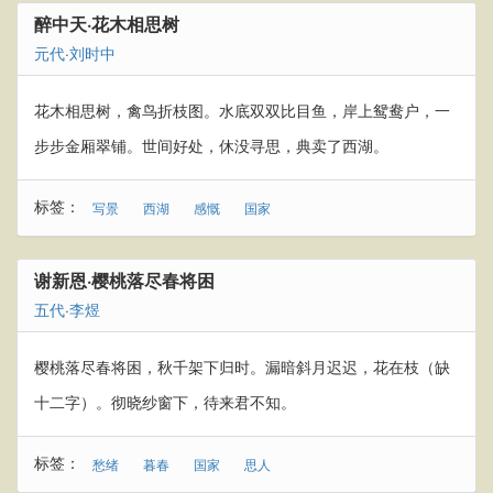
醉中天·花木相思树
元代
·
刘时中
花木相思树，禽鸟折枝图。水底双双比目鱼，岸上鸳鸯户，一
步步金厢翠铺。世间好处，休没寻思，典卖了西湖。
标签：
写景
西湖
感慨
国家
谢新恩·樱桃落尽春将困
五代
·
李煜
樱桃落尽春将困，秋千架下归时。漏暗斜月迟迟，花在枝（缺
十二字）。彻晓纱窗下，待来君不知。
标签：
愁绪
暮春
国家
思人