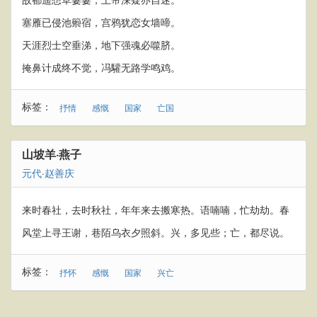
塞雁已侵池籞宿，宫鸦犹恋女墙啼。
天涯烈士空垂涕，地下强魂必噬脐。
掩鼻计成终不觉，冯驩无路学鸣鸡。
标签：
抒情
感慨
国家
亡国
山坡羊·燕子
元代
·
赵善庆
来时春社，去时秋社，年年来去搬寒热。语喃喃，忙劫劫。春
风堂上寻王谢，巷陌乌衣夕照斜。兴，多见些；亡，都尽说。
标签：
抒怀
感慨
国家
兴亡