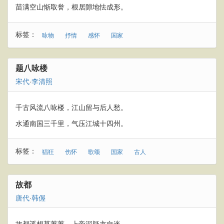
苗满空山惭取誉，根居隙地怯成形。
标签：
咏物
抒情
感怀
国家
题八咏楼
宋代
·
李清照
千古风流八咏楼，江山留与后人愁。
水通南国三千里，气压江城十四州。
标签：
猖狂
伤怀
歌颂
国家
古人
故都
唐代
·
韩偓
故都遥想草萋萋，上帝深疑亦自迷。