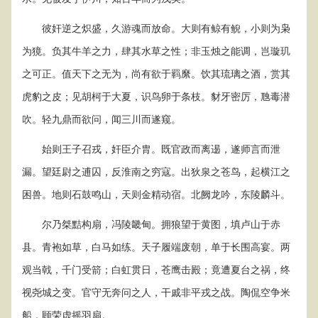
彼奸逆之炽盛，久游魂而放命。大则有鲸有鲵，小则为枭
为獍。负其牛羊之力，肆其水草之性；非玉烛之能调，岂璇玑
之可正。值天下之无为，尚有欲于羁縻。饮其琉璃之酒，赏其
虎豹之皮；见胡柯于大夏，识鸟卵于条枝。豺牙密厉，虺毒潜
吹。轻九鼎而欲问，闻三川而遂窥。
始则王子召戎，奸臣介胄。既官政而离逷，遂师言而泄
漏。望廷尉之逋囚，反淮南之穷寇。出狄泉之苍鸟，起横江之
困兽。地则石鼓鸣山，天则金精动宿。北阙龙吟，东陵麟斗。
尔乃桀黠构扇，冯陵畿甸。拥狼望于黄图，填卢山于赤
县。青袍如草，白马如练。天子履端废朝，单于长围高宴。两
观当戟，千门受箭；白虹贯日，苍鹰击殿；竟遭夏台之祸，终
视尧城之变。官守无奔问之人，干戚非平戎之战。陶侃空争米
船，顾荣虚摇羽扇。