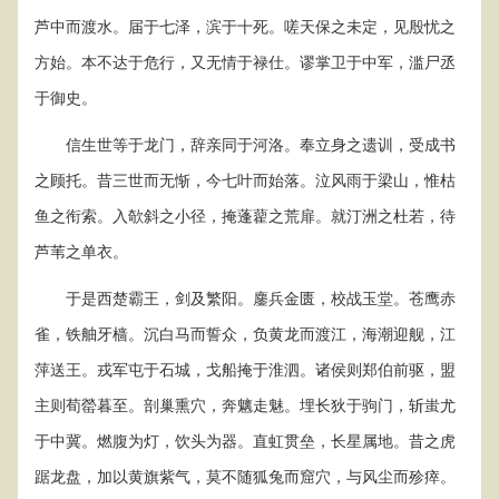
芦中而渡水。届于七泽，滨于十死。嗟天保之未定，见殷忧之
方始。本不达于危行，又无情于禄仕。谬掌卫于中军，滥尸丞
于御史。
信生世等于龙门，辞亲同于河洛。奉立身之遗训，受成书
之顾托。昔三世而无惭，今七叶而始落。泣风雨于梁山，惟枯
鱼之衔索。入欹斜之小径，掩蓬藋之荒扉。就汀洲之杜若，待
芦苇之单衣。
于是西楚霸王，剑及繁阳。鏖兵金匮，校战玉堂。苍鹰赤
雀，铁舳牙樯。沉白马而誓众，负黄龙而渡江，海潮迎舰，江
萍送王。戎军屯于石城，戈船掩于淮泗。诸侯则郑伯前驱，盟
主则荀罃暮至。剖巢熏穴，奔魑走魅。埋长狄于驹门，斩蚩尤
于中冀。燃腹为灯，饮头为器。直虹贯垒，长星属地。昔之虎
踞龙盘，加以黄旗紫气，莫不随狐兔而窟穴，与风尘而殄瘁。