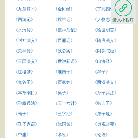
《九章算术》
《金刚经》
《了凡四训》
《西游记》
《搜神记》
《人物志》
进入小程序
《水浒传》
《搜神后记》
《喻世明言》
《封神演义》
《西厢记》
《隋唐演义》
《鬼神传》
《狄公案》
《阿弥陀经》
《三国演义》
《世说新语》
《山海经》
《红楼梦》
《淮南子》
《墨子》
《鬼谷子》
《百家姓》
《西汉演义》
《本草纲目》
《吴子》
《孙子兵法》
《孙膑兵法》
《三十六计》
《韩非子》
《荀子》
《三字经》
《弟子规》
《孔子家语》
《战国策》
《贞观政要》
《中庸》
《孝经》
《论语》