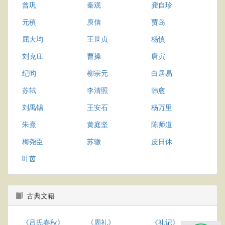
曾巩
秦观
龚自珍
元稹
庾信
贾岛
屈大均
王世贞
杨慎
刘克庄
曹操
唐寅
纪昀
柳宗元
白居易
苏轼
李清照
韩愈
刘禹锡
王安石
杨万里
朱熹
黄庭坚
陈师道
梅尧臣
苏辙
皮日休
叶茵
古典文籍
《吕氏春秋》
《周礼》
《礼记》