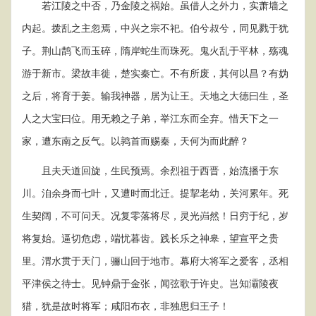
若江陵之中否，乃金陵之祸始。虽借人之外力，实萧墙之
内起。拨乱之主忽焉，中兴之宗不祀。伯兮叔兮，同见戮于犹
子。荆山鹊飞而玉碎，隋岸蛇生而珠死。鬼火乱于平林，殇魂
游于新市。梁故丰徙，楚实秦亡。不有所废，其何以昌？有妫
之后，将育于姜。输我神器，居为让王。天地之大德曰生，圣
人之大宝曰位。用无赖之子弟，举江东而全弃。惜天下之一
家，遭东南之反气。以鹑首而赐秦，天何为而此醉？
且夫天道回旋，生民预焉。余烈祖于西晋，始流播于东
川。洎余身而七叶，又遭时而北迁。提挈老幼，关河累年。死
生契阔，不可问天。况复零落将尽，灵光岿然！日穷于纪，岁
将复始。逼切危虑，端忧暮齿。践长乐之神皋，望宣平之贵
里。渭水贯于天门，骊山回于地市。幕府大将军之爱客，丞相
平津侯之待士。见钟鼎于金张，闻弦歌于许史。岂知灞陵夜
猎，犹是故时将军；咸阳布衣，非独思归王子！