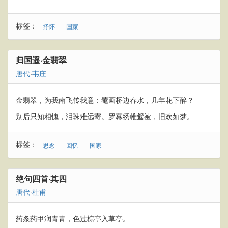
标签：
抒怀
国家
归国遥·金翡翠
唐代
·
韦庄
金翡翠，为我南飞传我意：罨画桥边春水，几年花下醉？
别后只知相愧，泪珠难远寄。罗幕绣帷鸳被，旧欢如梦。
标签：
思念
回忆
国家
绝句四首·其四
唐代
·
杜甫
药条药甲润青青，色过棕亭入草亭。