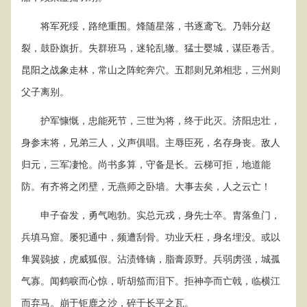
将军死绥，路绝重围。烽随星落，书逐鸢飞。乃韩分赵
裂，鼓卧旗折。失群班马，迷轮乱辙。猛士婴城，谋臣卷舌。
昆阳之战象走林，常山之阵蛇奔穴。五郡则兄弟相悲，三州则
父子离别。
护军慷慨，忠能死节，三世为将，终于此灭。济阳忠壮，
身参末将，兄弟三人，义声俱唱。主辱臣死，名存身丧。敌人
归元，三军凄怆。尚书多算，守备是长。云梯可拒，地道能
防。有齐将之闭壁，无燕师之卧墙。大事去矣，人之云亡！
申子奋发，勇气咆勃。实总元戎，身先士卒。胄落鱼门，
兵填马窟。屡犯通中，频遭刮骨。功业夭枉，身名埋没。或以
隼翼鷃披，虎威狐假。沾渍锋镝，脂膏原野。兵弱虏强，城孤
气寡。闻鹤唳而心惊，听胡笳而泪下。拒神亭而亡戟，临横江
而弃马。崩于钜鹿之沙，碎于长平之瓦。