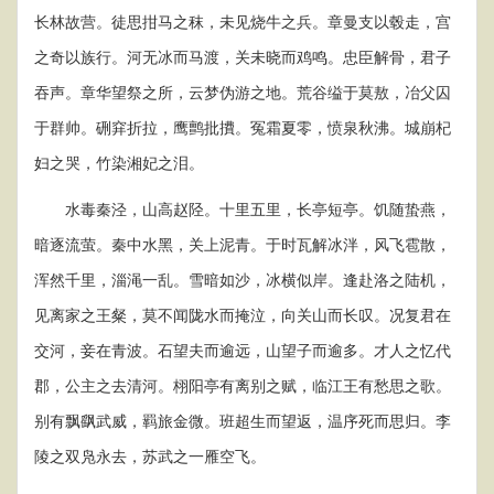
长林故营。徒思拑马之秣，未见烧牛之兵。章曼支以毂走，宫
之奇以族行。河无冰而马渡，关未晓而鸡鸣。忠臣解骨，君子
吞声。章华望祭之所，云梦伪游之地。荒谷缢于莫敖，冶父囚
于群帅。硎穽折拉，鹰鹯批㩌。冤霜夏零，愤泉秋沸。城崩杞
妇之哭，竹染湘妃之泪。
水毒秦泾，山高赵陉。十里五里，长亭短亭。饥随蛰燕，
暗逐流萤。秦中水黑，关上泥青。于时瓦解冰泮，风飞雹散，
浑然千里，淄渑一乱。雪暗如沙，冰横似岸。逢赴洛之陆机，
见离家之王粲，莫不闻陇水而掩泣，向关山而长叹。况复君在
交河，妾在青波。石望夫而逾远，山望子而逾多。才人之忆代
郡，公主之去清河。栩阳亭有离别之赋，临江王有愁思之歌。
别有飘飖武威，羁旅金微。班超生而望返，温序死而思归。李
陵之双凫永去，苏武之一雁空飞。