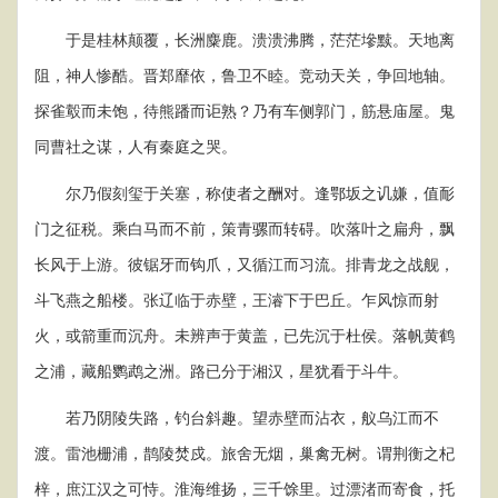
于是桂林颠覆，长洲麋鹿。溃溃沸腾，茫茫墋黩。天地离
阻，神人惨酷。晋郑靡依，鲁卫不睦。竞动天关，争回地轴。
探雀鷇而未饱，待熊蹯而讵熟？乃有车侧郭门，筋悬庙屋。鬼
同曹社之谋，人有秦庭之哭。
尔乃假刻玺于关塞，称使者之酬对。逢鄂坂之讥嫌，值耏
门之征税。乘白马而不前，策青骡而转碍。吹落叶之扁舟，飘
长风于上游。彼锯牙而钩爪，又循江而习流。排青龙之战舰，
斗飞燕之船楼。张辽临于赤壁，王濬下于巴丘。乍风惊而射
火，或箭重而沉舟。未辨声于黄盖，已先沉于杜侯。落帆黄鹤
之浦，藏船鹦鹉之洲。路已分于湘汉，星犹看于斗牛。
若乃阴陵失路，钓台斜趣。望赤壁而沾衣，舣乌江而不
渡。雷池栅浦，鹊陵焚戍。旅舍无烟，巢禽无树。谓荆衡之杞
梓，庶江汉之可恃。淮海维扬，三千馀里。过漂渚而寄食，托