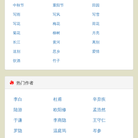
中秋节
重阳节
田园
写雨
写风
写雪
写花
梅花
荷花
菊花
柳树
月亮
长江
黄河
离别
送别
思乡
爱情
饮酒
竹子
热门作者
李白
杜甫
辛弃疾
陆游
欧阳修
孟浩然
于谦
李商隐
王守仁
罗隐
温庭筠
岑参