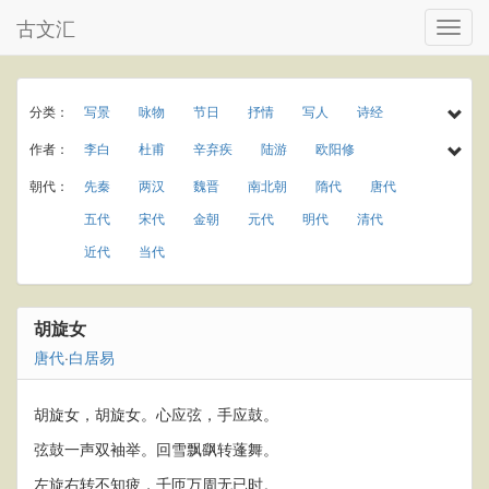
古文汇
分类：
写景
咏物
节日
抒情
写人
诗经
民谣
乐府
楚辞
小学古诗
初中古诗
作者：
李白
杜甫
辛弃疾
陆游
欧阳修
高中古诗
小学文言文
初中文言文
高中文言文
孟浩然
于谦
李商隐
王守仁
罗隐
朝代：
先秦
两汉
魏晋
南北朝
隋代
唐代
唐诗三百首
古诗三百首
宋词三百首
宋词精选
温庭筠
岑参
曾巩
秦观
龚自珍
元稹
五代
宋代
金朝
元代
明代
清代
古诗十九首
春天
夏天
秋天
冬天
庾信
贾岛
屈大均
王世贞
杨慎
近代
当代
春节
元宵节
寒食节
清明节
端午节
刘克庄
曹操
唐寅
纪昀
柳宗元
七夕节
中秋节
重阳节
田园
写雨
白居易
苏轼
李清照
韩愈
刘禹锡
胡旋女
写风
写雪
写花
梅花
荷花
菊花
王安石
杨万里
朱熹
黄庭坚
陈师道
唐代
·
白居易
柳树
月亮
长江
黄河
离别
送别
梅尧臣
苏辙
皮日休
叶茵
思乡
爱情
饮酒
竹子
胡旋女，胡旋女。心应弦，手应鼓。
弦鼓一声双袖举。回雪飘飖转蓬舞。
左旋右转不知疲，千匝万周无已时。