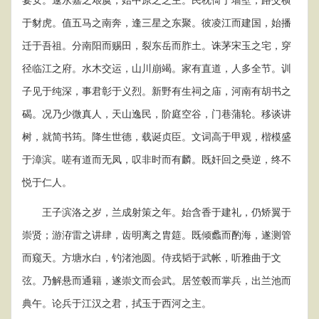
于豺虎。值五马之南奔，逢三星之东聚。彼凌江而建国，始播
迁于吾祖。分南阳而赐田，裂东岳而胙土。诛茅宋玉之宅，穿
径临江之府。水木交运，山川崩竭。家有直道，人多全节。训
子见于纯深，事君彰于义烈。新野有生祠之庙，河南有胡书之
碣。况乃少微真人，天山逸民，阶庭空谷，门巷蒲轮。移谈讲
树，就简书筠。降生世德，载诞贞臣。文词高于甲观，楷模盛
于漳滨。嗟有道而无凤，叹非时而有麟。既奸回之奰逆，终不
悦于仁人。
王子滨洛之岁，兰成射策之年。始含香于建礼，仍矫翼于
崇贤；游洊雷之讲肆，齿明离之胄筵。既倾蠡而酌海，遂测管
而窥天。方塘水白，钓渚池圆。侍戎韬于武帐，听雅曲于文
弦。乃解悬而通籍，遂崇文而会武。居笠毂而掌兵，出兰池而
典午。论兵于江汉之君，拭玉于西河之主。