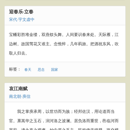
迎春乐·立春
宋代
·
宇文虚中
宝幡彩胜堆金缕，双燕钗头舞。人间要识春来处。天际雁，江
边树。故国莺花又谁主。念憔悴，几年羁旅。把酒祝东风，吹
取人归去。
标签：
春天
思念
国家
哀江南赋
南北朝
·
庾信
我之掌庾承周，以世功而为族；经邦佐汉，用论道而当
官。禀嵩华之玉石，润河洛之波澜。居负洛而重世，邑临河而
宴安。逮永嘉之艰虞，始中原之乏主。民枕倚于墙壁，路交横