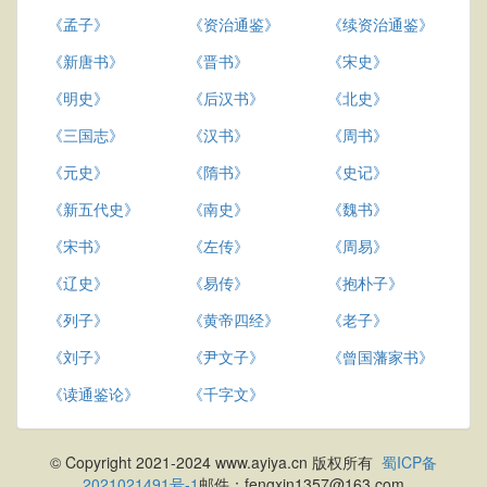
《孟子》
《资治通鉴》
《续资治通鉴》
《新唐书》
《晋书》
《宋史》
《明史》
《后汉书》
《北史》
《三国志》
《汉书》
《周书》
《元史》
《隋书》
《史记》
《新五代史》
《南史》
《魏书》
《宋书》
《左传》
《周易》
《辽史》
《易传》
《抱朴子》
《列子》
《黄帝四经》
《老子》
《刘子》
《尹文子》
《曾国藩家书》
《读通鉴论》
《千字文》
© Copyright 2021-2024 www.ayiya.cn 版权所有
蜀ICP备
2021021491号-1
邮件：fengxin1357@163.com