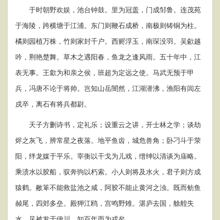
于时朝野欢娱，池台钟鼓。里为冠盖，门成邹鲁。连茂苑
于海陵，跨横塘于江浦。东门则鞭石成桥，南极则铸铜为柱。
橘则园植万株，竹则家封千户。西赆浮玉，南琛没羽。吴歈越
吟，荆艳楚舞。草木之遇阳春，鱼龙之逢风雨。五十年中，江
表无事。王歙为和亲之侯，班超为定远之使。马武无预于甲
兵，冯唐不论于将帅。岂知山岳闇然，江湖潜沸，渔阳有闾左
戍卒，离石有将兵都尉。
天子方删诗书，定礼乐；设重云之讲，开士林之学；谈劫
烬之灰飞，辨常星之夜落。地平鱼齿，城危兽角；卧刁斗于荥
阳，绊龙媒于平乐。宰衡以干戈为儿戏，缙绅以清谈为庙略。
乘渍水以胶船，驭奔驹以朽索。小人则将及水火，君子则方成
猿鹤。敝箄不能救盐池之咸，阿胶不能止黄河之浊。既而鲂鱼
赪尾，四郊多垒。殿狎江鸥，宫鸣野雉。湛庐去国，艅艎失
水。见被发于伊川，知百年而为戎矣。