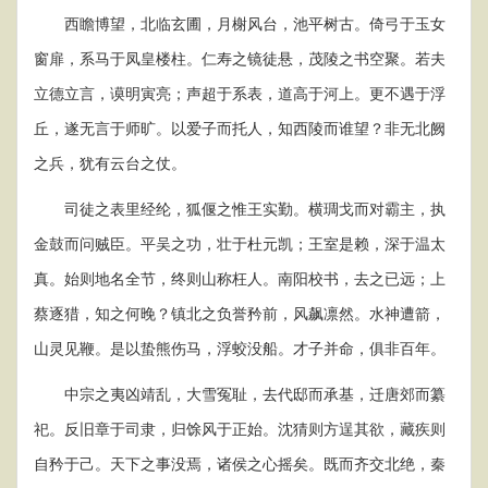
西瞻博望，北临玄圃，月榭风台，池平树古。倚弓于玉女
窗扉，系马于凤皇楼柱。仁寿之镜徒悬，茂陵之书空聚。若夫
立德立言，谟明寅亮；声超于系表，道高于河上。更不遇于浮
丘，遂无言于师旷。以爱子而托人，知西陵而谁望？非无北阙
之兵，犹有云台之仗。
司徒之表里经纶，狐偃之惟王实勤。横琱戈而对霸主，执
金鼓而问贼臣。平吴之功，壮于杜元凯；王室是赖，深于温太
真。始则地名全节，终则山称枉人。南阳校书，去之已远；上
蔡逐猎，知之何晚？镇北之负誉矜前，风飙凛然。水神遭箭，
山灵见鞭。是以蛰熊伤马，浮蛟没船。才子并命，俱非百年。
中宗之夷凶靖乱，大雪冤耻，去代邸而承基，迁唐郊而纂
祀。反旧章于司隶，归馀风于正始。沈猜则方逞其欲，藏疾则
自矜于己。天下之事没焉，诸侯之心摇矣。既而齐交北绝，秦