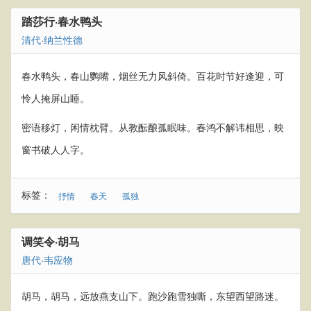
踏莎行·春水鸭头
清代
·
纳兰性德
春水鸭头，春山鹦嘴，烟丝无力风斜倚。百花时节好逢迎，可
怜人掩屏山睡。
密语移灯，闲情枕臂。从教酝酿孤眠味。春鸿不解讳相思，映
窗书破人人字。
标签：
抒情
春天
孤独
调笑令·胡马
唐代
·
韦应物
胡马，胡马，远放燕支山下。跑沙跑雪独嘶，东望西望路迷。