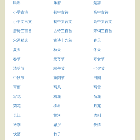
民谣
乐府
楚辞
小学古诗
初中古诗
高中古诗
小学文言文
初中文言文
高中文言文
唐诗三百首
古诗三百首
宋词三百首
宋词精选
古诗十九首
春天
夏天
秋天
冬天
春节
元宵节
寒食节
清明节
端午节
七夕节
中秋节
重阳节
田园
写雨
写风
写雪
写花
梅花
荷花
菊花
柳树
月亮
长江
黄河
离别
送别
思乡
爱情
饮酒
竹子