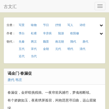
古文汇
分类：
写景
咏物
节日
抒情
写人
诗经
民谣
乐府
楚辞
小学古诗
初中古诗
作者：
李白
杜甫
辛弃疾
陆游
欧阳修
高中古诗
小学文言文
初中文言文
高中文言文
孟浩然
于谦
李商隐
王守仁
罗隐
朝代：
先秦
两汉
魏晋
南北朝
隋代
唐代
唐诗三百首
古诗三百首
宋词三百首
宋词精选
温庭筠
岑参
曾巩
秦观
龚自珍
元稹
五代
宋代
金朝
元代
明代
清代
古诗十九首
春天
夏天
秋天
冬天
庾信
贾岛
屈大均
王世贞
杨慎
近代
当代
春节
元宵节
寒食节
清明节
端午节
刘克庄
曹操
唐寅
纪昀
柳宗元
七夕节
中秋节
重阳节
田园
写雨
白居易
苏轼
李清照
韩愈
刘禹锡
谒金门·春漏促
写风
写雪
写花
梅花
荷花
菊花
王安石
杨万里
朱熹
黄庭坚
陈师道
唐代
·
韦庄
柳树
月亮
长江
黄河
离别
送别
梅尧臣
苏辙
皮日休
叶茵
思乡
爱情
饮酒
竹子
春漏促，金烬暗挑残烛。一夜帘前风撼竹，梦魂相断续。
有个娇娆如玉，夜夜绣屏孤宿，闲抱琵琶寻旧曲，远山眉黛
绿。