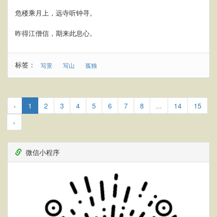
危楼乘月上，远寺听钟寻。
昨得江僧信，期来此息心。
标签：
写景
写山
孤独
‹
1
2
3
4
5
6
7
8
...
14
15
›
微信小程序