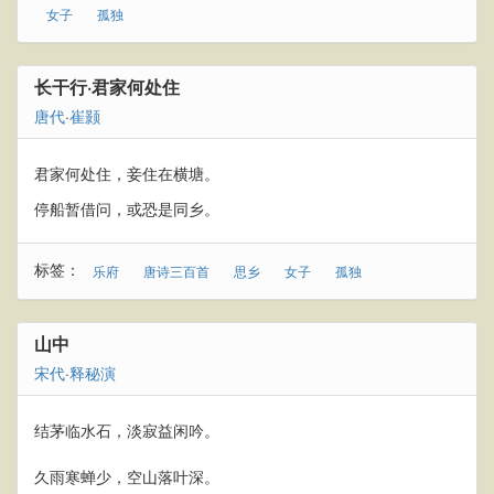
女子
孤独
长干行·君家何处住
唐代
·
崔颢
君家何处住，妾住在横塘。
停船暂借问，或恐是同乡。
标签：
乐府
唐诗三百首
思乡
女子
孤独
山中
宋代
·
释秘演
结茅临水石，淡寂益闲吟。
久雨寒蝉少，空山落叶深。