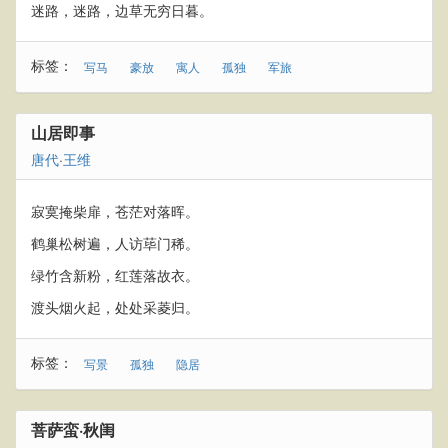
迷路，迷路，边草无穷日暮。
标签：
写马
豪放
寓人
孤独
军旅
山居即事
唐代
·
王维
寂寞掩柴扉，苍茫对落晖。
鹤巢松树遍，人访荜门稀。
绿竹含新粉，红莲落故衣。
渡头烟火起，处处采菱归。
标签：
写景
孤独
隐居
菩萨蛮·秋闺