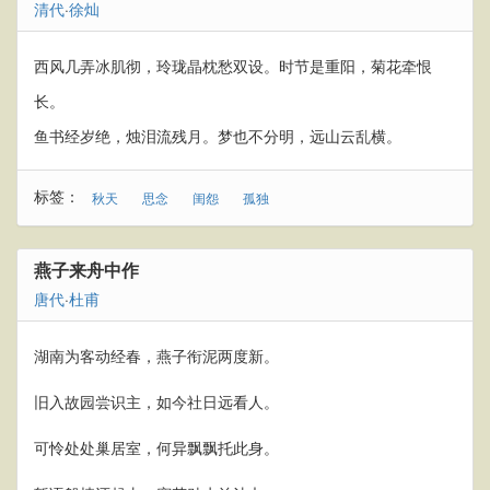
清代
·
徐灿
西风几弄冰肌彻，玲珑晶枕愁双设。时节是重阳，菊花牵恨
长。
鱼书经岁绝，烛泪流残月。梦也不分明，远山云乱横。
标签：
秋天
思念
闺怨
孤独
燕子来舟中作
唐代
·
杜甫
湖南为客动经春，燕子衔泥两度新。
旧入故园尝识主，如今社日远看人。
可怜处处巢居室，何异飘飘托此身。