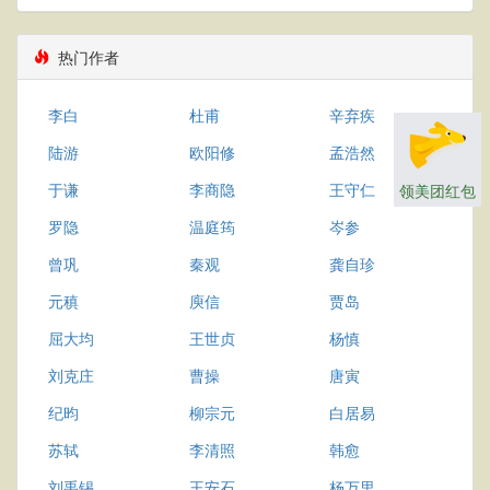
热门作者
李白
杜甫
辛弃疾
陆游
欧阳修
孟浩然
于谦
李商隐
王守仁
领美团红包
罗隐
温庭筠
岑参
曾巩
秦观
龚自珍
元稹
庾信
贾岛
屈大均
王世贞
杨慎
刘克庄
曹操
唐寅
纪昀
柳宗元
白居易
苏轼
李清照
韩愈
刘禹锡
王安石
杨万里