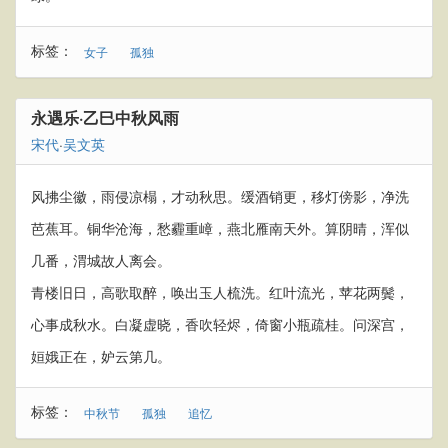
标签：
女子
孤独
永遇乐·乙巳中秋风雨
宋代
·
吴文英
风拂尘徽，雨侵凉榻，才动秋思。缓酒销更，移灯傍影，净洗
芭蕉耳。铜华沧海，愁霾重嶂，燕北雁南天外。算阴晴，浑似
几番，渭城故人离会。
青楼旧日，高歌取醉，唤出玉人梳洗。红叶流光，苹花两鬓，
心事成秋水。白凝虚晓，香吹轻烬，倚窗小瓶疏桂。问深宫，
姮娥正在，妒云第几。
标签：
中秋节
孤独
追忆