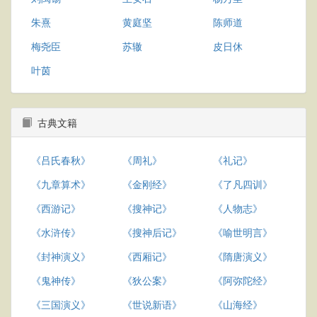
朱熹
黄庭坚
陈师道
梅尧臣
苏辙
皮日休
叶茵
古典文籍
《吕氏春秋》
《周礼》
《礼记》
《九章算术》
《金刚经》
《了凡四训》
《西游记》
《搜神记》
《人物志》
《水浒传》
《搜神后记》
《喻世明言》
《封神演义》
《西厢记》
《隋唐演义》
《鬼神传》
《狄公案》
《阿弥陀经》
《三国演义》
《世说新语》
《山海经》