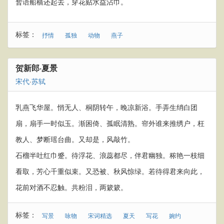
暂语船樯还起去，穿花贴水益沾巾。
标签：
抒情
孤独
动物
燕子
贺新郎·夏景
宋代
·
苏轼
乳燕飞华屋。悄无人、桐阴转午，晚凉新浴。手弄生绡白团
扇，扇手一时似玉。渐困倚、孤眠清熟。帘外谁来推绣户，枉
教人、梦断瑶台曲。又却是，风敲竹。
石榴半吐红巾蹙。待浮花、浪蕊都尽，伴君幽独。秾艳一枝细
看取，芳心千重似束。又恐被、秋风惊绿。若待得君来向此，
花前对酒不忍触。共粉泪，两簌簌。
标签：
写景
咏物
宋词精选
夏天
写花
婉约