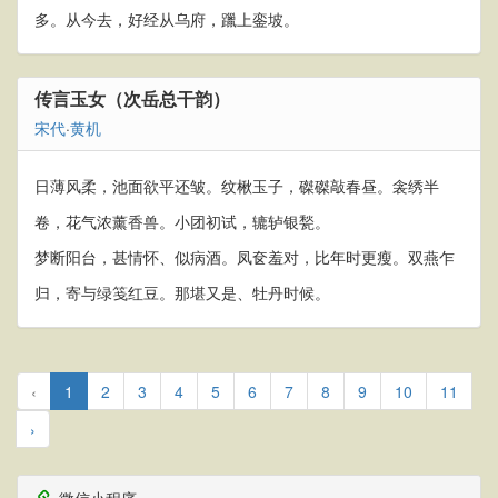
多。从今去，好经从乌府，躐上銮坡。
传言玉女（次岳总干韵）
宋代
·
黄机
日薄风柔，池面欲平还皱。纹楸玉子，磔磔敲春昼。衾绣半
卷，花气浓薰香兽。小团初试，辘轳银甃。
梦断阳台，甚情怀、似病酒。凤奁羞对，比年时更瘦。双燕乍
归，寄与绿笺红豆。那堪又是、牡丹时候。
‹
1
2
3
4
5
6
7
8
9
10
11
›