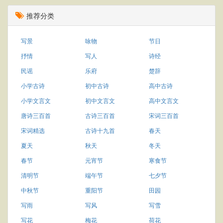
推荐分类
写景
咏物
节日
抒情
写人
诗经
民谣
乐府
楚辞
小学古诗
初中古诗
高中古诗
小学文言文
初中文言文
高中文言文
唐诗三百首
古诗三百首
宋词三百首
宋词精选
古诗十九首
春天
夏天
秋天
冬天
春节
元宵节
寒食节
清明节
端午节
七夕节
中秋节
重阳节
田园
写雨
写风
写雪
写花
梅花
荷花