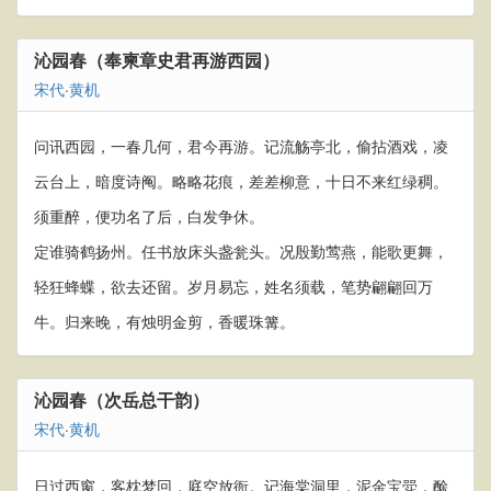
沁园春（奉柬章史君再游西园）
宋代
·
黄机
问讯西园，一春几何，君今再游。记流觞亭北，偷拈酒戏，凌
云台上，暗度诗阄。略略花痕，差差柳意，十日不来红绿稠。
须重醉，便功名了后，白发争休。
定谁骑鹤扬州。任书放床头盏瓮头。况殷勤莺燕，能歌更舞，
轻狂蜂蝶，欲去还留。岁月易忘，姓名须载，笔势翩翩回万
牛。归来晚，有烛明金剪，香暖珠篝。
沁园春（次岳总干韵）
宋代
·
黄机
日过西窗，客枕梦回，庭空放衙。记海棠洞里，泥金宝斝，酴