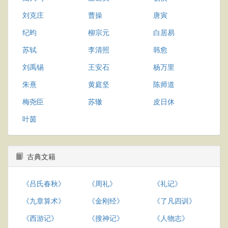
刘克庄
曹操
唐寅
纪昀
柳宗元
白居易
苏轼
李清照
韩愈
刘禹锡
王安石
杨万里
朱熹
黄庭坚
陈师道
梅尧臣
苏辙
皮日休
叶茵
古典文籍
《吕氏春秋》
《周礼》
《礼记》
《九章算术》
《金刚经》
《了凡四训》
《西游记》
《搜神记》
《人物志》