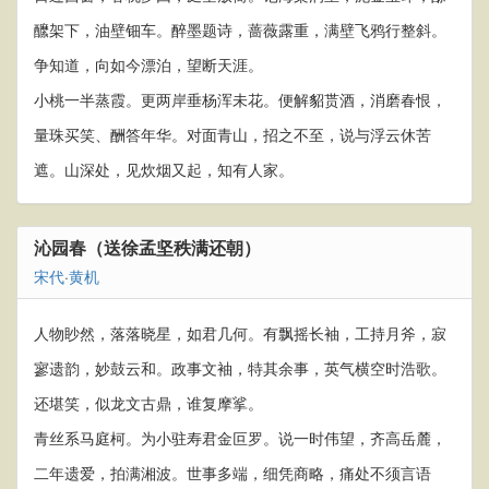
醿架下，油壁钿车。醉墨题诗，蔷薇露重，满壁飞鸦行整斜。
争知道，向如今漂泊，望断天涯。
小桃一半蒸霞。更两岸垂杨浑未花。便解貂贳酒，消磨春恨，
量珠买笑、酬答年华。对面青山，招之不至，说与浮云休苦
遮。山深处，见炊烟又起，知有人家。
沁园春（送徐孟坚秩满还朝）
宋代
·
黄机
人物眇然，落落晓星，如君几何。有飘摇长袖，工持月斧，寂
寥遗韵，妙鼓云和。政事文袖，特其余事，英气横空时浩歌。
还堪笑，似龙文古鼎，谁复摩挲。
青丝系马庭柯。为小驻寿君金叵罗。说一时伟望，齐高岳麓，
二年遗爱，拍满湘波。世事多端，细凭商略，痛处不须言语