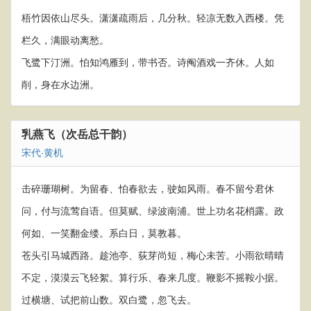
梧竹因依山尽头。潇潇疏雨后，几分秋。轻凉无数入西楼。凭
栏久，满眼动离愁。
飞鹭下汀洲。怕知鸿雁到，带书否。诗阄酒戏一齐休。人如
削，身在水边洲。
乳燕飞（次岳总干韵）
宋代
·
黄机
击碎珊瑚树。为留春、怕春欲去，驶如风雨。春不留兮君休
问，付与流莺自语。但莫赋、绿波南浦。世上功名花梢露。政
何如、一笑翻金缕。系白日，莫教暮。
苍头引马城西路。趁池亭、荻芽尚短，梅心未苦。小雨欲晴晴
不定，漠漠云飞轻絮。算行乐、春来几度。鞭影不摇鞍小据。
过横塘、试把前山数。双白鹭，忽飞去。