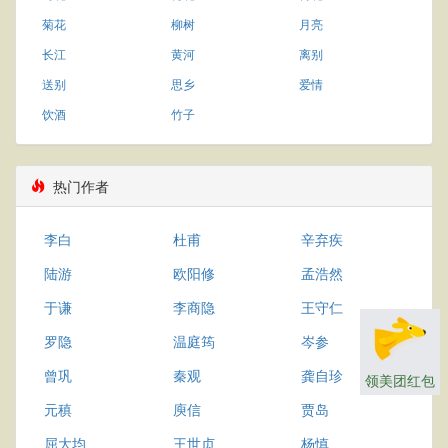
菊花
柳树
月亮
长江
黄河
离别
送别
思乡
爱情
饮酒
竹子
热门作者
李白
杜甫
辛弃疾
陆游
欧阳修
孟浩然
于谦
李商隐
王守仁
罗隐
温庭筠
岑参
曾巩
秦观
龚自珍
领美团红包
元稹
庾信
贾岛
屈大均
王世贞
杨慎