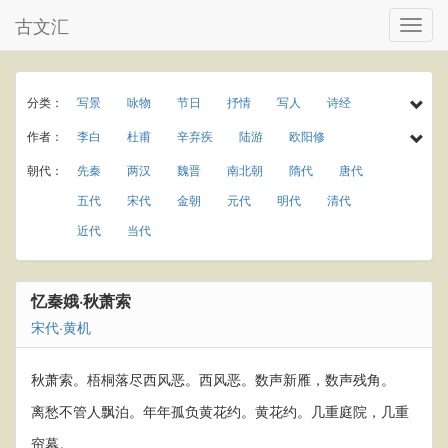
古文汇
分类：
写景
咏物
节日
抒情
写人
诗经
民谣
乐府
楚辞
小学古诗
初中古诗
作者：
李白
杜甫
辛弃疾
陆游
欧阳修
高中古诗
小学文言文
初中文言文
高中文言文
孟浩然
于谦
李商隐
王守仁
罗隐
朝代：
先秦
两汉
魏晋
南北朝
隋代
唐代
唐诗三百首
古诗三百首
宋词三百首
宋词精选
温庭筠
岑参
曾巩
秦观
龚自珍
元稹
五代
宋代
金朝
元代
明代
清代
古诗十九首
春天
夏天
秋天
冬天
庾信
贾岛
屈大均
王世贞
杨慎
近代
当代
春节
元宵节
寒食节
清明节
端午节
刘克庄
曹操
唐寅
纪昀
柳宗元
七夕节
中秋节
重阳节
田园
写雨
白居易
苏轼
李清照
韩愈
刘禹锡
忆秦娥·秋萧索
写风
写雪
写花
梅花
荷花
菊花
王安石
杨万里
朱熹
黄庭坚
陈师道
宋代
·
黄机
柳树
月亮
长江
黄河
离别
送别
梅尧臣
苏辙
皮日休
叶茵
思乡
爱情
饮酒
竹子
秋萧索。梧桐落尽西风恶。西风恶。数声新雁，数声残角。
离愁不管人飘泊。年年孤负黄花约。黄花约。几重庭院，几重
帘幕。