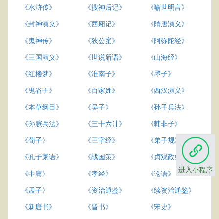
《水浒传》
《搜神后记》
《喻世明言》
《封神演义》
《西厢记》
《隋唐演义》
《鬼神传》
《狄公案》
《阿弥陀经》
《三国演义》
《世说新语》
《山海经》
《红楼梦》
《淮南子》
《墨子》
《鬼谷子》
《百家姓》
《西汉演义》
《本草纲目》
《吴子》
《孙子兵法》
《孙膑兵法》
《三十六计》
《韩非子》
《荀子》
《三字经》
《弟子规》
《孔子家语》
《战国策》
《贞观政要》
进入小程序
《中庸》
《孝经》
《论语》
《孟子》
《资治通鉴》
《续资治通鉴》
《新唐书》
《晋书》
《宋史》