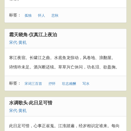
标签：
孤独
怀人
悲秋
霜天晓角·仪真江上夜泊
宋代
·
黄机
寒江夜宿。长啸江之曲。水底鱼龙惊动，风卷地、浪翻屋。
诗情吟未足。酒兴断还续。草草兴亡休问，功名泪、欲盈掬。
标签：
宋词三百首
抒怀
壮志难酬
写水
水调歌头·此日足可惜
宋代
·
黄机
此日足可惜，心事正崔嵬。江淮踏遍，经岁相识定谁来。每向