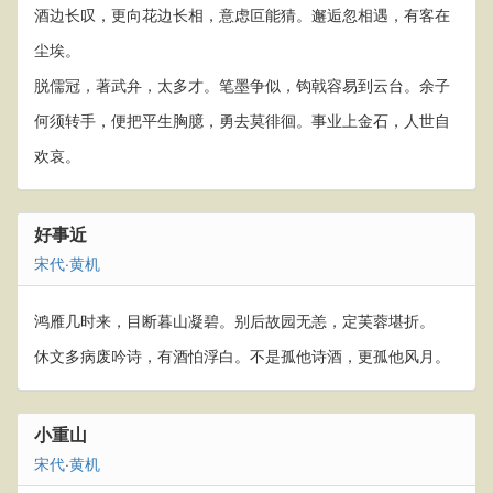
酒边长叹，更向花边长相，意虑叵能猜。邂逅忽相遇，有客在
尘埃。
脱儒冠，著武弁，太多才。笔墨争似，钩戟容易到云台。余子
何须转手，便把平生胸臆，勇去莫徘徊。事业上金石，人世自
欢哀。
好事近
宋代
·
黄机
鸿雁几时来，目断暮山凝碧。别后故园无恙，定芙蓉堪折。
休文多病废吟诗，有酒怕浮白。不是孤他诗酒，更孤他风月。
小重山
宋代
·
黄机