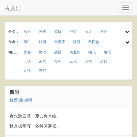
古文汇
分类：
写景
咏物
节日
抒情
写人
诗经
民谣
乐府
楚辞
小学古诗
初中古诗
作者：
李白
杜甫
辛弃疾
陆游
欧阳修
高中古诗
小学文言文
初中文言文
高中文言文
孟浩然
于谦
李商隐
王守仁
罗隐
朝代：
先秦
两汉
魏晋
南北朝
隋代
唐代
唐诗三百首
古诗三百首
宋词三百首
宋词精选
温庭筠
岑参
曾巩
秦观
龚自珍
元稹
五代
宋代
金朝
元代
明代
清代
古诗十九首
春天
夏天
秋天
冬天
庾信
贾岛
屈大均
王世贞
杨慎
近代
当代
春节
元宵节
寒食节
清明节
端午节
刘克庄
曹操
唐寅
纪昀
柳宗元
七夕节
中秋节
重阳节
田园
写雨
白居易
苏轼
李清照
韩愈
刘禹锡
四时
写风
写雪
写花
梅花
荷花
菊花
王安石
杨万里
朱熹
黄庭坚
陈师道
魏晋
·
陶渊明
柳树
月亮
长江
黄河
离别
送别
梅尧臣
苏辙
皮日休
叶茵
思乡
爱情
饮酒
竹子
春水满四泽，夏云多奇峰。
秋月扬明晖，冬岭秀寒松。