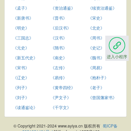
《孟子》
《资治通鉴》
《续资治通鉴》
《新唐书》
《晋书》
《宋史》
《明史》
《后汉书》
《北史》
《三国志》
《汉书》
《周书》
《元史》
《隋书》
《史记》
进入小程序
《新五代史》
《南史》
《魏书》
《宋书》
《左传》
《周易》
《辽史》
《易传》
《抱朴子》
《列子》
《黄帝四经》
《老子》
《刘子》
《尹文子》
《曾国藩家书》
《读通鉴论》
《千字文》
© Copyright 2021-2024 www.ayiya.cn 版权所有
蜀ICP备