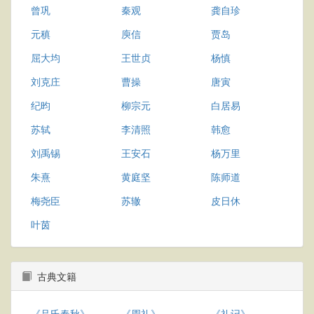
曾巩
秦观
龚自珍
元稹
庾信
贾岛
屈大均
王世贞
杨慎
刘克庄
曹操
唐寅
纪昀
柳宗元
白居易
苏轼
李清照
韩愈
刘禹锡
王安石
杨万里
朱熹
黄庭坚
陈师道
梅尧臣
苏辙
皮日休
叶茵
古典文籍
《吕氏春秋》
《周礼》
《礼记》