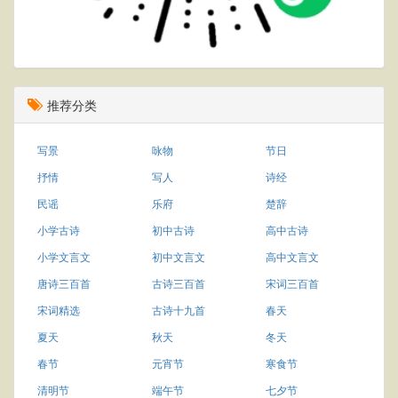
推荐分类
写景
咏物
节日
抒情
写人
诗经
民谣
乐府
楚辞
小学古诗
初中古诗
高中古诗
小学文言文
初中文言文
高中文言文
唐诗三百首
古诗三百首
宋词三百首
宋词精选
古诗十九首
春天
夏天
秋天
冬天
春节
元宵节
寒食节
清明节
端午节
七夕节