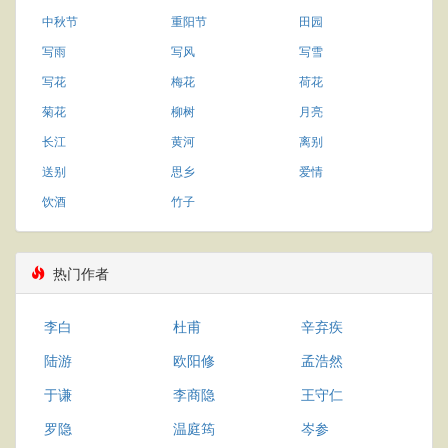
中秋节
重阳节
田园
写雨
写风
写雪
写花
梅花
荷花
菊花
柳树
月亮
长江
黄河
离别
送别
思乡
爱情
饮酒
竹子
热门作者
李白
杜甫
辛弃疾
陆游
欧阳修
孟浩然
于谦
李商隐
王守仁
罗隐
温庭筠
岑参