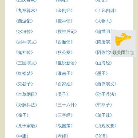
《九章算术》
《金刚经》
《了凡四训》
《西游记》
《搜神记》
《人物志》
《水浒传》
《搜神后记》
《喻世明言》
《封神演义》
《西厢记》
《隋唐演义》
领美团红包
《鬼神传》
《狄公案》
《阿弥陀经》
《三国演义》
《世说新语》
《山海经》
《红楼梦》
《淮南子》
《墨子》
《鬼谷子》
《百家姓》
《西汉演义》
《本草纲目》
《吴子》
《孙子兵法》
《孙膑兵法》
《三十六计》
《韩非子》
《荀子》
《三字经》
《弟子规》
《孔子家语》
《战国策》
《贞观政要》
《中庸》
《孝经》
《论语》